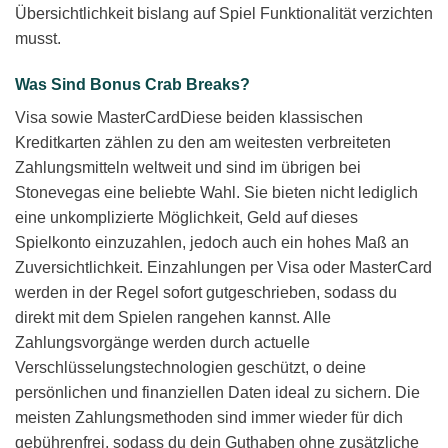
Übersichtlichkeit bislang auf Spiel Funktionalität verzichten
musst.
Was Sind Bonus Crab Breaks?
Visa sowie MasterCardDiese beiden klassischen
Kreditkarten zählen zu den am weitesten verbreiteten
Zahlungsmitteln weltweit und sind im übrigen bei
Stonevegas eine beliebte Wahl. Sie bieten nicht lediglich
eine unkomplizierte Möglichkeit, Geld auf dieses
Spielkonto einzuzahlen, jedoch auch ein hohes Maß an
Zuversichtlichkeit. Einzahlungen per Visa oder MasterCard
werden in der Regel sofort gutgeschrieben, sodass du
direkt mit dem Spielen rangehen kannst. Alle
Zahlungsvorgänge werden durch actuelle
Verschlüsselungstechnologien geschützt, o deine
persönlichen und finanziellen Daten ideal zu sichern. Die
meisten Zahlungsmethoden sind immer wieder für dich
gebührenfrei, sodass du dein Guthaben ohne zusätzliche