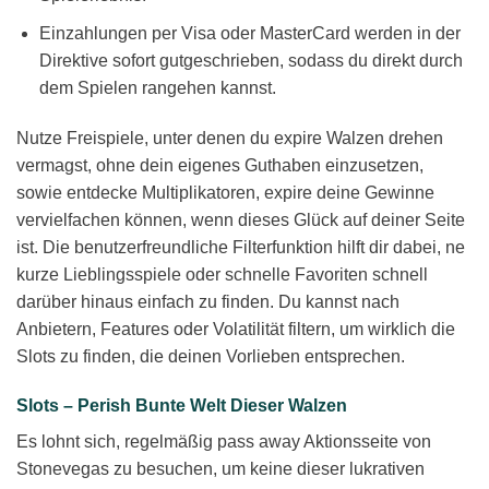
Einzahlungen per Visa oder MasterCard werden in der
Direktive sofort gutgeschrieben, sodass du direkt durch
dem Spielen rangehen kannst.
Nutze Freispiele, unter denen du expire Walzen drehen
vermagst, ohne dein eigenes Guthaben einzusetzen,
sowie entdecke Multiplikatoren, expire deine Gewinne
vervielfachen können, wenn dieses Glück auf deiner Seite
ist. Die benutzerfreundliche Filterfunktion hilft dir dabei, ne
kurze Lieblingsspiele oder schnelle Favoriten schnell
darüber hinaus einfach zu finden. Du kannst nach
Anbietern, Features oder Volatilität filtern, um wirklich die
Slots zu finden, die deinen Vorlieben entsprechen.
Slots – Perish Bunte Welt Dieser Walzen
Es lohnt sich, regelmäßig pass away Aktionsseite von
Stonevegas zu besuchen, um keine dieser lukrativen