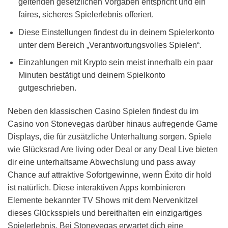
geltenden gesetzlichen Vorgaben entspricht und ein
faires, sicheres Spielerlebnis offeriert.
Diese Einstellungen findest du in deinem Spielerkonto
unter dem Bereich „Verantwortungsvolles Spielen“.
Einzahlungen mit Krypto sein meist innerhalb ein paar
Minuten bestätigt und deinem Spielkonto
gutgeschrieben.
Neben den klassischen Casino Spielen findest du im
Casino von Stonevegas darüber hinaus aufregende Game
Displays, die für zusätzliche Unterhaltung sorgen. Spiele
wie Glücksrad Are living oder Deal or any Deal Live bieten
dir eine unterhaltsame Abwechslung und pass away
Chance auf attraktive Sofortgewinne, wenn Éxito dir hold
ist natürlich. Diese interaktiven Apps kombinieren
Elemente bekannter TV Shows mit dem Nervenkitzel
dieses Glücksspiels und bereithalten ein einzigartiges
Spielerlebnis. Bei Stonevegas erwartet dich eine