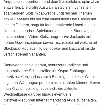
Angebote zu überhören und dein Spielerlebnis optimal zu
entwerfen. Die große Auswahl an Spielen, vonseiten
spannenden Slots mit abwechslungsreichen Themen
sowie Features bis hin zum immersiven Live Casino mit
echten Dealern, sorgt für lang anhaltende Unterhaltung.
Neben klassischen Spielautomaten bietet Stonevegas
auch moderne Video-Slots, progressive Jackpots mit
hohen Gewinnchancen sowie Tischspiele auf welche art
Blackjack, Roulette, Holdem poker und Baccarat inside
verschiedenen Varianten.
Stonevegas achtet darauf, benutzerfreundliche und
unkomplizierte Schnittstellen für Krypto-Zahlungen
bereitzustellen, sodass auch Einsteiger in dieser Welt der
digitalen Währungen problemlos einzahlen können. Bevor
man Krypto nutzt, eignet es sich, die aktuellen
Wechselkurse darüber hinaus eventuelle
Netzwerkgebühren internet marketing Auge zu behalten.