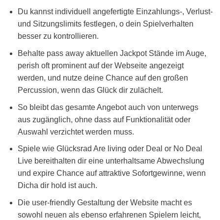
Du kannst individuell angefertigte Einzahlungs-, Verlust-
und Sitzungslimits festlegen, o dein Spielverhalten
besser zu kontrollieren.
Behalte pass away aktuellen Jackpot Stände im Auge,
perish oft prominent auf der Webseite angezeigt
werden, und nutze deine Chance auf den großen
Percussion, wenn das Glück dir zulächelt.
So bleibt das gesamte Angebot auch von unterwegs
aus zugänglich, ohne dass auf Funktionalität oder
Auswahl verzichtet werden muss.
Spiele wie Glücksrad Are living oder Deal or No Deal
Live bereithalten dir eine unterhaltsame Abwechslung
und expire Chance auf attraktive Sofortgewinne, wenn
Dicha dir hold ist auch.
Die user-friendly Gestaltung der Website macht es
sowohl neuen als ebenso erfahrenen Spielern leicht,