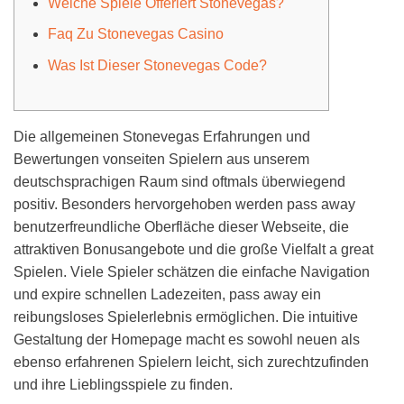
Welche Spiele Offeriert Stonevegas?
Faq Zu Stonevegas Casino
Was Ist Dieser Stonevegas Code?
Die allgemeinen Stonevegas Erfahrungen und
Bewertungen vonseiten Spielern aus unserem
deutschsprachigen Raum sind oftmals überwiegend
positiv. Besonders hervorgehoben werden pass away
benutzerfreundliche Oberfläche dieser Webseite, die
attraktiven Bonusangebote und die große Vielfalt a great
Spielen. Viele Spieler schätzen die einfache Navigation
und expire schnellen Ladezeiten, pass away ein
reibungsloses Spielerlebnis ermöglichen. Die intuitive
Gestaltung der Homepage macht es sowohl neuen als
ebenso erfahrenen Spielern leicht, sich zurechtzufinden
und ihre Lieblingsspiele zu finden.