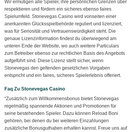
Wir ermutigen alle Spieler, ihre persönlichen Grenzen über
respektieren und fördern ein sicheres ebenso faires
Spielumfeld. Stonevegas Casino wird vonseiten einer
anerkannten Glücksspielbehörde reguliert und lizenziert,
was für Seriosität und Vertrauenswürdigkeit steht. Die
genaue Lizenzinformation findest du überwiegend am
unteren Ende der Website, wo auch weitere Particulars
zum Betreiber ebenso zur rechtlichen Basis des Angebots
aufgeführt sind. Diese Lizenz stellt sicher, wenn
Stonevegas den geltenden gesetzlichen Vorgaben
entspricht und ein faires, sicheres Spielerlebnis offeriert.
Faq Zu Stonevegas Casino
“Zusätzlich zum Willkommensbonus bietet Stonevegas
regelmäßig spannende Aktionen und Promotionen für
seine bestehenden Spieler. Dazu können Reload Boni
gehören, bei denen du bei weiteren Einzahlungen
zusätzliche Bonusguthaben erhalten kannst. Freue uns auf