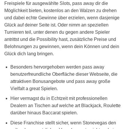
Freispiele für ausgewählte Slots, pass away dir die
Möglichkeit bieten, kostenlos an den Walzen zu drehen
und dabei echte Gewinne über erzielen, wenn dasjenige
Glück auf deiner Seite ist. Oder nimm an speziellen
Turnieren teil, unter denen du gegen andere Spieler
antrittst und die Possibility hast, zusätzliche Preise und
Belohnungen zu gewinnen, wenn dein Können und dein
Glück dich lang bringen.
Besonders hervorgehoben werden pass away
benutzerfreundliche Oberfläche dieser Webseite, die
attraktiven Bonusangebote und pass away große
Vielfalt a great Spielen.
Hier vermagst du in Echtzeit mit professionellen
Dealern an Tischen auf welche art Blackjack, Roulette
darüber hinaus Baccarat spielen.
Diese Franchise stellt sicher, wenn Stonevegas den