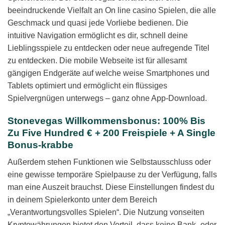
beeindruckende Vielfalt an On line casino Spielen, die alle
Geschmack und quasi jede Vorliebe bedienen. Die
intuitive Navigation ermöglicht es dir, schnell deine
Lieblingsspiele zu entdecken oder neue aufregende Titel
zu entdecken. Die mobile Webseite ist für allesamt
gängigen Endgeräte auf welche weise Smartphones und
Tablets optimiert und ermöglicht ein flüssiges
Spielvergnügen unterwegs – ganz ohne App-Download.
Stonevegas Willkommensbonus: 100% Bis
Zu Five Hundred € + 200 Freispiele + A Single
Bonus-krabbe
Außerdem stehen Funktionen wie Selbstausschluss oder
eine gewisse temporäre Spielpause zu der Verfügung, falls
man eine Auszeit brauchst. Diese Einstellungen findest du
in deinem Spielerkonto unter dem Bereich
„Verantwortungsvolles Spielen“. Die Nutzung vonseiten
Kryptowährungen bietet den Vorteil, dass keine Bank- oder