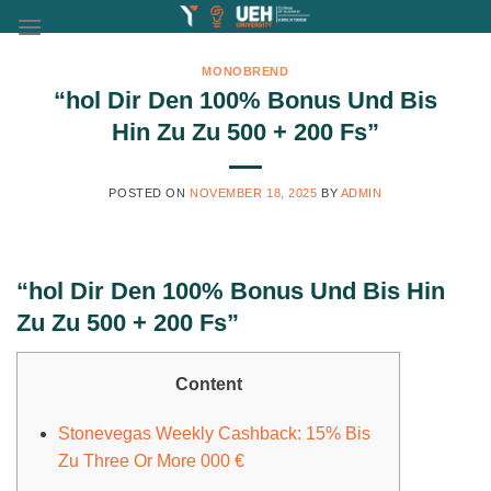
Skip
to
content
MONOBREND
“hol Dir Den 100% Bonus Und Bis
Hin Zu Zu 500 + 200 Fs”
POSTED ON
NOVEMBER 18, 2025
BY
ADMIN
“hol Dir Den 100% Bonus Und Bis Hin
Zu Zu 500 + 200 Fs”
Content
Stonevegas Weekly Cashback: 15% Bis
Zu Three Or More 000 €