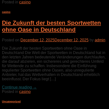
Posted in
casino
casino
Die Zukunft der besten Sportwetten
ohne Oase in Deutschland
Posted on
December 12, 2025
December 12, 2025
by
admin
Die Zukunft der besten Sportwetten ohne Oase in
Deutschland Die Welt der Sportwetten in Deutschland hat in
den letzten Jahren bedeutende Veränderungen durchlaufen,
die darauf abzielen, ein sichereres und gerechteres Umfeld
für Wettende zu schaffen. Insbesondere die Einführung
regulierter Sportwetten ohne Oasen, also unregulierte
Anbieter, hat das Wettverhalten in Deutschland erheblich
beeinflusst. Der Fokus liegt […]
Continue reading
→
Posted in
casino
Uncategorized