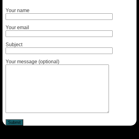
Your name
Your email
Subject
Your message (optional)