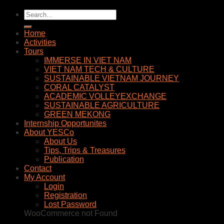
Home
Activities
Tours
IMMERSE IN VIET NAM
VIET NAM TECH & CULTURE
SUSTAINABLE VIETNAM JOURNEY
CORAL CATALYST
ACADEMIC VOLLEYEXCHANGE
SUSTAINABLE AGRICULTURE
GREEN MEKONG
Internship Opportunites
About YESCo
About Us
Tips, Trips & Treasures
Publication
Contact
My Account
Login
Registration
Lost Password
WooCommerce not Found