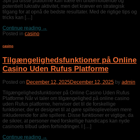
Spil på disse platforme kan være en underholdende og
potentielt lukrativ aktivitet, men det kræver en strategisk
tilgang for at opnå de bedste resultater. Med de rigtige tips og
tricks kan […]
Continue reading
→
Posted in
casino
casino
Tilgængelighedsfunktioner på Online
Casino Uden Rufus Platforme
Posted on
December 12, 2025
December 12, 2025
by
admin
Tilgængelighedsfunktioner på Online Casino Uden Rufus
Platforme Når vi taler om tilgængelighed på online casino
uden Rufus platforme, henviser det til de forskellige
funktioner, der er designet til at gøre spilleoplevelsen mere
inkluderende for alle spillere. Disse funktioner er vigtige, da
de sikrer, at personer med forskellige handicaps kan nyde
casinoets tilbud uden forhindringer. I […]
Continue reading
→