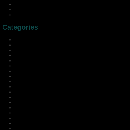
December 2025
November 2025
October 2025
Categories
1w
1Win AZ Casino
1win casino spanish
1win fr
1win Turkiye
1xbet
1xbet arabic
1xbet india
1xbet Korea
1xbet KR
1xbet malaysia
1xbet Morocco
1xbet pt
1xbet RU
22bet
22Bet BD
22bet IT
austria