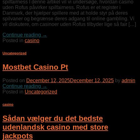
spilfairness I denne artikel vil vi undersøge, hvordan casino
uden Rofus påvirker spilfairness. Rofus er et register i
Danmark, der hjælper spillere med at holde styr på deres
spilvaner og begrænse deres adgang til online gambling. Vi
vil diskutere, om casinoer uden Rofus tilbyder lige så fair […]
Continue reading
→
Posted in
casino
Uncategorized
Mostbet Casino Pt
Posted on
December 12, 2025
December 12, 2025
by
admin
Continue reading
→
Posted in
Uncategorized
casino
Sådan vælger du det bedste
udenlandsk casino med store
jackpots