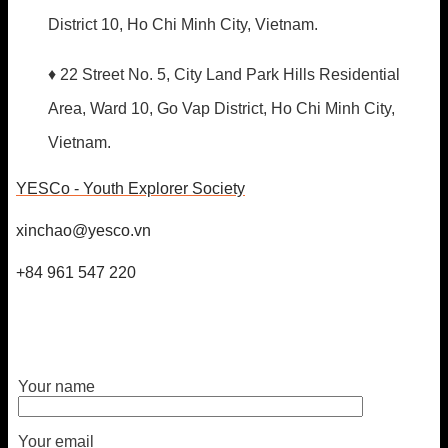
District 10, Ho Chi Minh City, Vietnam.
♦ 22 Street No. 5, City Land Park Hills Residential
Area, Ward 10, Go Vap District, Ho Chi Minh City,
Vietnam.
YESCo - Youth Explorer Society
xinchao@yesco.vn
+84 961 547 220
Your name
Your email