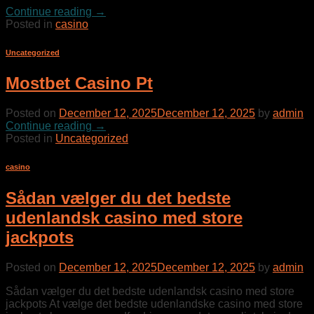
Continue reading
→
Posted in
casino
Uncategorized
Mostbet Casino Pt
Posted on
December 12, 2025
December 12, 2025
by
admin
Continue reading
→
Posted in
Uncategorized
casino
Sådan vælger du det bedste
udenlandsk casino med store
jackpots
Posted on
December 12, 2025
December 12, 2025
by
admin
Sådan vælger du det bedste udenlandsk casino med store
jackpots At vælge det bedste udenlandske casino med store