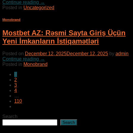
Continue reading
→
Posted in
Uncategorized
Monobrand
Mostbet AZ: Rəsmi Sayta Giriş Üçün
Yeni İmkanların İstiqamətləri
Posted on
December 12, 2025
December 12, 2025
by
admin
Continue reading
→
Posted in
Monobrand
1
2
3
4
…
110
Search
Search