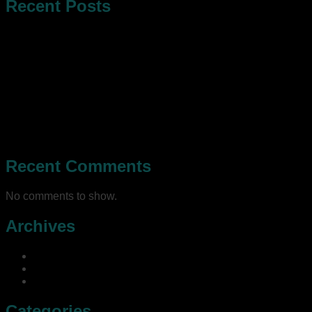
Recent Posts
Mostbet AZ Təhlükəsizlik və Verilənlərin Qorunması:
Çox faktorlu autentifikasiya
Welches Sportwetten ohne Oasis: Tipps zur Auswahl
für Deutsche
Udforskning af forbindelsen mellem casino uden Rofus
og spilfairness
Mostbet Casino Pt
Sådan vælger du det bedste udenlandsk casino med
store jackpots
Recent Comments
No comments to show.
Archives
December 2025
November 2025
October 2025
Categories