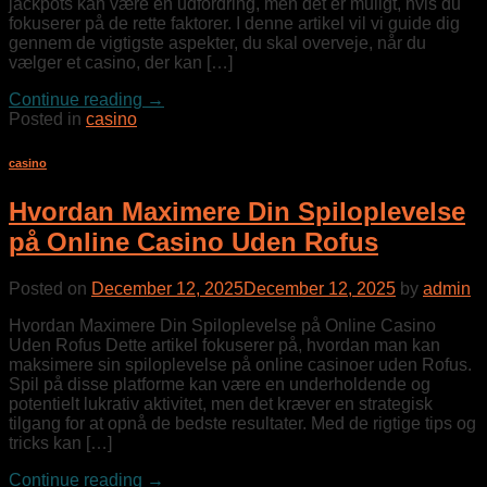
jackpots kan være en udfordring, men det er muligt, hvis du
fokuserer på de rette faktorer. I denne artikel vil vi guide dig
gennem de vigtigste aspekter, du skal overveje, når du
vælger et casino, der kan […]
Continue reading
→
Posted in
casino
casino
Hvordan Maximere Din Spiloplevelse
på Online Casino Uden Rofus
Posted on
December 12, 2025
December 12, 2025
by
admin
Hvordan Maximere Din Spiloplevelse på Online Casino
Uden Rofus Dette artikel fokuserer på, hvordan man kan
maksimere sin spiloplevelse på online casinoer uden Rofus.
Spil på disse platforme kan være en underholdende og
potentielt lukrativ aktivitet, men det kræver en strategisk
tilgang for at opnå de bedste resultater. Med de rigtige tips og
tricks kan […]
Continue reading
→