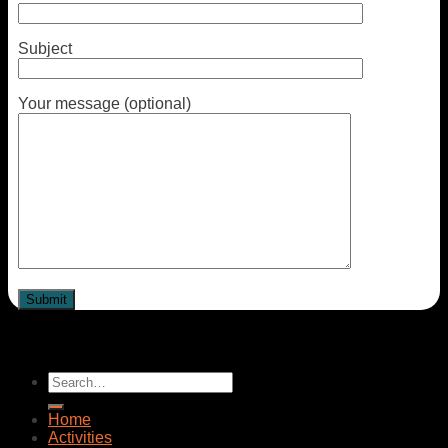
Subject
Your message (optional)
Home
Activities