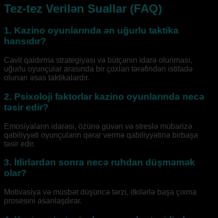
Tez-tez Verilən Suallar (FAQ)
1. Kazino oyunlarında ən uğurlu taktika
hansıdır?
Cavit qaldırma strategiyası və bütçənin idarə olunması,
uğurlu oyunçular arasında bir çoxları tərəfindən istifadə
olunan əsas taktikalardır.
2. Psixoloji faktorlar kazino oyunlarında necə
təsir edir?
Emosiyaların idarəsi, özünə güvən və streslə mübarizə
qabiliyyəti oyunçuların qərar vermə qabiliyyətinə birbaşa
təsir edir.
3. İtlirlərdən sonra necə ruhdan düşməmək
olar?
Motivasiya və müsbət düşüncə tərzi, itkilərlə başa çıxma
prosesini asanlaşdırar.