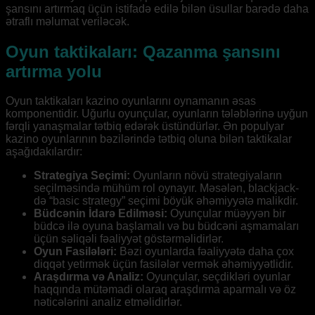
şansını artırmaq üçün istifadə edilə bilən üsullar barədə daha
ətraflı məlumat veriləcək.
Oyun taktikaları: Qazanma şansını
artırma yolu
Oyun taktikaları kazino oyunlarını oynamanın əsas
komponentidir. Uğurlu oyunçular, oyunların tələblərinə uyğun
fərqli yanaşmalar tətbiq edərək üstündürlər. Ən populyar
kazino oyunlarının bəzilərində tətbiq oluna bilən taktikalar
aşağıdakılardır:
Strategiya Seçimi:
Oyunların növü strategiyaların
seçilməsində mühüm rol oynayır. Məsələn, blackjack-
də “basic strategy” seçimi böyük əhəmiyyətə malikdir.
Büdcənin İdarə Edilməsi:
Oyunçular müəyyən bir
büdcə ilə oyuna başlamalı və bu büdcəni aşmamaları
üçün səliqəli fəaliyyət göstərməlidirlər.
Oyun Fasilələri:
Bəzi oyunlarda fəaliyyətə daha çox
diqqət yetirmək üçün fasilələr vermək əhəmiyyətlidir.
Araşdırma və Analiz:
Oyunçular, seçdikləri oyunlar
haqqında mütəmadi olaraq araşdırma aparmalı və öz
nəticələrini analiz etməlidirlər.