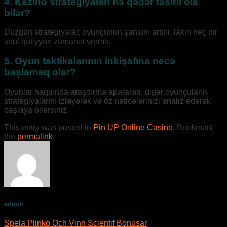
4. Kazino strategiyaları nə qədər təsirli ola
bilər?
Düzgün strategiyalar, oyunçunun şansını artırır, lakin heç bir
üsul qətiyyən zəmanət vermir.
5. Oyun taktikalarının inkişafına necə
başlamaq olar?
Oyunlar haqqında araşdırma apararaq, digər oyunçuların
strategiyalarını izləyərək və öz nəticələrinizi analiz edərək
başlaya bilərsiniz.
This entry was posted in
Pin UP Online Casino
. Bookmark
the
permalink
.
admin
Spela Plinko Och Vinn Scientif Bonusar