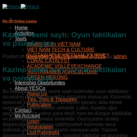
Skip
to
content
Pin UP Online Casino
Home
Kazino rəsmi saytı: Oyun taktikaları
Activities
Tours
və psixologiya
IMMERSE IN VIET NAM
VIET NAM TECH & CULTURE
SUSTAINABLE VIETNAM JOURNEY
Posted on
November 3, 2025
November 3, 2025
by
admin
CORAL CATALYST
ACADEMIC VOLLEYEXCHANGE
Kazino rəsmi saytı: Oyun taktikaları
SUSTAINABLE AGRICULTURE
və psixologiya
GREEN MEKONG
Internship Opportunites
About YESCo
Bu məqalədə kazino rəsmi saytı üzərindən oyun taktikaları
About Us
və onların psixoloji aspektləri müzakirə olunacaq. Kazinolar,
Tips, Trips & Treasures
əyləncəli zaman keçirmək və bəzən qazanc əldə etmək
Publication
məqsədilə ziyarət edilən yerlərdir. Lakin, burada uğur
Contact
qazanmaq üçün yalnız şans deyil, həm də düzgün taktikalar
My Account
və psixoloji yanaşmalar önəmlidir. Oyunçuların strateji
Login
düşüncələri və reaksiya qabiliyyətləri kazinoda necə
Registration
üstünlük əldə edə biləcəklərini müəyyən edir. Yazının
Lost Password
davamında oyun taktikaları, psixoloji faktorlar və qazanma