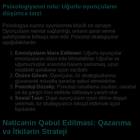
Psixologiyanın rolu: Uğurlu oyunçuların
düşüncə tərzi
Psixologiya kazino oyunlarında böyük rol oynayır.
Oyunçuların mental sağlamlığı, onların qərar vermə
qabiliyyətinə birbaşa təsir edir. Psixoloji strategiyalar
aşağıdakılardır:
Emosiyaların İdarə Edilməsi:
Uğurlu oyunçular
emosiyalarını idarə edə bilməlidirlər. Uğurlar və
uğursuzluqlar arasında balans saxlamaq, uzun
müddətli qələbələr üçün vacibdir.
Özünə Güvən:
Oyunçular, öz strategiyalarına
güvənərək müvafiq qərarlar qəbul etməlidirlər.
Psixoloji Düzəliş:
Psixoloji rahatlama üsulları, narahat
ya da gərgin hiss etdikdə istifadəyə yararlı olur.
Sosial Təsir:
Digər oyunçuların oyun stilinə diqqət
yetirmək, öz strategiyanızı inkişaf etdirmək üçün
faydalıdır.
Nəticənin Qəbul Edilməsi: Qazanma
və İtkilərin Strateji