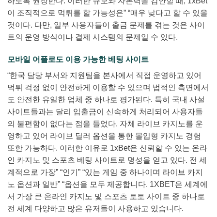
하도록 권장한다. 이러한 규모와 자본력을 감안할 때, 1xBet
이 조직적으로 먹튀를 할 가능성은” “매우 낮다고 할 수 있을
것이다. 다만, 일부 사용자들이 출금 문제를 겪는 것은 사이
트의 운영 방식이나 결제 시스템의 문제일 수 있다.
모바일 어플로도 이용 가능한 베팅 사이트
“한국 담당 부서와 지원팀을 본사에서 직접 운영하고 있어
먹튀 걱정 없이 안전하게 이용할 수 있으며 법적인 측면에서
도 안전한 유일한 업체 중 하나로 평가된다. 특히 국내 사설
사이트들과는 달리 입출금이 신속하게 처리되어 사용자들
의 불편함이 없다는 점을 들었다. 자체 라이브 카지노를 운
영하고 있어 라이브 딜러 옵션을 통한 몰입형 카지노 경험
또한 가능하다. 이러한 이유로 1xBet은 신뢰할 수 있는 온라
인 카지노 및 스포츠 베팅 사이트로 명성을 얻고 있다. 전 세
계적으로 가장” “인기” “있는 게임 중 하나이며 라이브 카지
노 옵션과 일반” “옵션을 모두 제공합니다. 1XBET은 세계에
서 가장 큰 온라인 카지노 및 스포츠 토토 사이트 중 하나로
전 세계 다양하고 많은 유저들이 사용하고 있습니다.