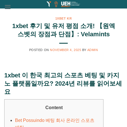
Skip
to
content
1XBET KR
1xbet 후기 및 유저 평점 소개! 【원엑
스벳의 장점과 단점】: Velamints
POSTED ON
NOVEMBER 4, 2025
BY
ADMIN
1xbet 이 한국 최고의 스포츠 베팅 및 카지
노 플랫폼일까요? 2024년 리뷰를 읽어보세
요
Content
Bet Possuindo 베팅 회사 온라인 스포츠