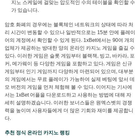
지노 스케일에 걸맞는 압도적인 수의 테이블을 확인할 수
가 있습니다.
암호 화폐의 경우에는 블록체인 네트워크의 상태에 따라 처
리 시간이 변동할 수 있으나 일반적으로는 15분 안에 플레이
어의 계정에서 확인할 수 있게 된다. 1xBet에서는 90여 개의
업체가 제공하는 방대한 양의 온라인 카지노 게임을 즐길 수
있다. 이러한 게임은 슬롯 게임부터 블랙잭, 빙고, 바카라, 포
커, 메가웨이 등 다양한 게임을 포함하고 있다. 게임은 신규
게임부터 인기 게임까지 다양하게 마련되어 있으며, 대부분
의 게임에서는 무료 플레이가 가능하여 실제 베팅에 앞서 데
모 버전의 게임을 먼저 체험해 볼 수 있다. 이어지는 기사에
서는 1xBet 어플을 다운로드하고 사용하는 방법에 대해 자
세히 설명하겠습니다. 이러한 보너스들은 원엑스벳의 경쟁
력을 높이며 사용자들에게 더 많은 기회와 재미를 제공합니
다.
추천 정식 온라인 카지노 랭킹