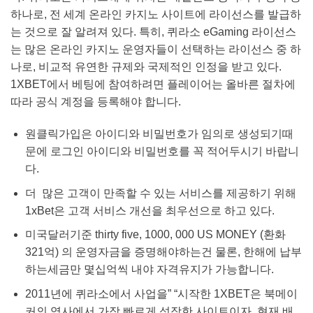
하나로, 전 세계 온라인 카지노 사이트에 라이선스를 발급하
는 것으로 잘 알려져 있다. 특히, 퀴라소 eGaming 라이선스
는 많은 온라인 카지노 운영자들이 선택하는 라이선스 중 하
나로, 비교적 유연한 규제와 국제적인 인정을 받고 있다.
1XBET에서 베팅에 참여하려면 플레이어는 올바른 절차에
따라 공식 계정을 등록해야 합니다.
원클릭가입은 아이디와 비밀번호가 임의로 생성되기때
문에 로그인 아이디와 비밀번호를 꼭 적어두시기 바랍니
다.
더 많은 고객이 만족할 수 있는 서비스를 제공하기 위해
1xBet은 고객 서비스 개선을 최우선으로 하고 있다.
미국달러기준 thirty five, 1000, 000 US MONEY (환화
321억) 의 운영자금을 증명해야하는건 물론, 한해에 납부
하는세금만 몇십억씩 내야 자격유지가 가능합니다.
2011년에 퀴라소에서 사업을” “시작한 1XBET은 북메이
커의 역사에서 가장 빠르게 성장한 사이트이자, 현재 배