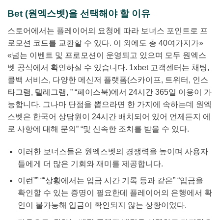
Bet (원엑스벳)을 선택해야 할 이유
스토어에서는 플레이어의 요청에 따라 보너스 포인트로 프
로모션 코드를 교환할 수 있다. 이 외에도 총 40여가지가»
«넘는 이벤트 및 프로모션이 운영되고 있으며 모두 원엑스
벳 공식에서 확인하실 수 있습니다. 1xbet 고객센터는 채팅,
콜백 서비스, 다양한 메신저 플랫폼(스카이프, 트위터, 인스
타그램, 텔레그램, ” “페이스북)에서 24시간 365일 이용이 가
능합니다. 그나마 단점을 뽑으라면 한 가지에 속하는데 원엑
스벳은 한국어 상담원이 24시간 배치되어 있어 언제든지 에
로 사항에 대해 문의” “및 신속한 조치를 받을 수 있다.
이러한 보너스들은 원엑스벳의 경쟁력을 높이며 사용자
들에게 더 많은 기회와 재미를 제공합니다.
이런”” ““상황에서는 입금 시간 기록 등과 같은” “입금을
확인할 수 있는 증명이 필요한데 플레이어의 은행에서 확
인이 불가능해 입금이 확인되지 않는 상황이었다.