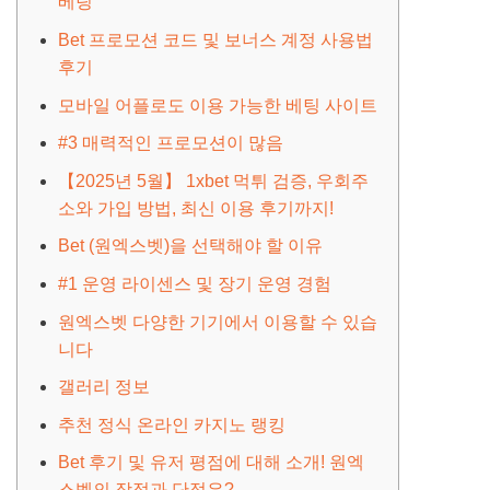
베팅
Bet 프로모션 코드 및 보너스 계정 사용법
후기
모바일 어플로도 이용 가능한 베팅 사이트
#3 매력적인 프로모션이 많음
【2025년 5월】 1xbet 먹튀 검증, 우회주
소와 가입 방법, 최신 이용 후기까지!
Bet (원엑스벳)을 선택해야 할 이유
#1 운영 라이센스 및 장기 운영 경험
원엑스벳 다양한 기기에서 이용할 수 있습
니다
갤러리 정보
추천 정식 온라인 카지노 랭킹
Bet 후기 및 유저 평점에 대해 소개! 원엑
스벳의 장점과 단점은?