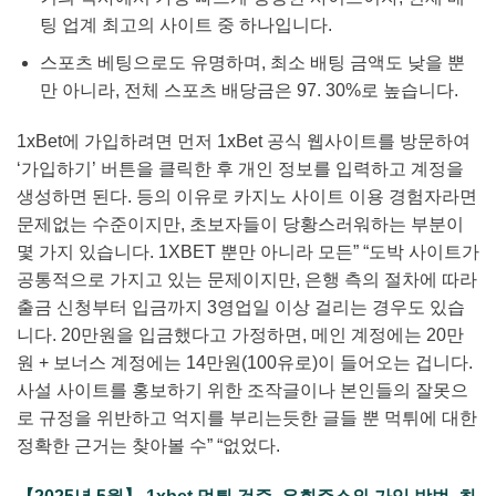
팅 업계 최고의 사이트 중 하나입니다.
스포츠 베팅으로도 유명하며, 최소 배팅 금액도 낮을 뿐
만 아니라, 전체 스포츠 배당금은 97. 30%로 높습니다.
1xBet에 가입하려면 먼저 1xBet 공식 웹사이트를 방문하여
‘가입하기’ 버튼을 클릭한 후 개인 정보를 입력하고 계정을
생성하면 된다. 등의 이유로 카지노 사이트 이용 경험자라면
문제없는 수준이지만, 초보자들이 당황스러워하는 부분이
몇 가지 있습니다. 1XBET 뿐만 아니라 모든” “도박 사이트가
공통적으로 가지고 있는 문제이지만, 은행 측의 절차에 따라
출금 신청부터 입금까지 3영업일 이상 걸리는 경우도 있습
니다. 20만원을 입금했다고 가정하면, 메인 계정에는 20만
원 + 보너스 계정에는 14만원(100유로)이 들어오는 겁니다.
사설 사이트를 홍보하기 위한 조작글이나 본인들의 잘못으
로 규정을 위반하고 억지를 부리는듯한 글들 뿐 먹튀에 대한
정확한 근거는 찾아볼 수” “없었다.