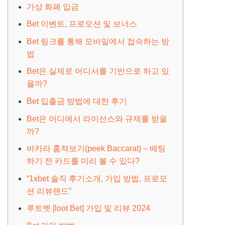
가상 화폐 입금
Bet 이벤트, 프로모션 및 보너스
Bet 링크를 통해 모바일에서 접속하는 방
법
Bet은 실제로 어디서를 기반으로 하고 있
을까?
Bet 입출금 방법에 대한 후기
Bet은 어디에서 라이선스와 규제를 받을
까?
바카라 훔쳐보기(peek Baccarat) – 배팅
하기 전 카드를 미리 볼 수 있다?
“1xbet 솔직 후기소개, 가입 방법, 프로모
션 리뷰랜드”
루트벳 [loot Bet] 가입 및 리뷰 2024