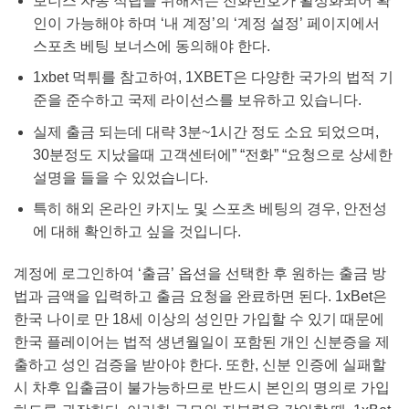
보너스 자동 적립을 위해서는 전화번호가 활성화되어 확
인이 가능해야 하며 ‘내 계정’의 ‘계정 설정’ 페이지에서
스포츠 베팅 보너스에 동의해야 한다.
1xbet 먹튀를 참고하여, 1XBET은 다양한 국가의 법적 기
준을 준수하고 국제 라이선스를 보유하고 있습니다.
실제 출금 되는데 대략 3분~1시간 정도 소요 되었으며,
30분정도 지났을때 고객센터에” “전화” “요청으로 상세한
설명을 들을 수 있었습니다.
특히 해외 온라인 카지노 및 스포츠 베팅의 경우, 안전성
에 대해 확인하고 싶을 것입니다.
계정에 로그인하여 ‘출금’ 옵션을 선택한 후 원하는 출금 방
법과 금액을 입력하고 출금 요청을 완료하면 된다. 1xBet은
한국 나이로 만 18세 이상의 성인만 가입할 수 있기 때문에
한국 플레이어는 법적 생년월일이 포함된 개인 신분증을 제
출하고 성인 검증을 받아야 한다. 또한, 신분 인증에 실패할
시 차후 입출금이 불가능하므로 반드시 본인의 명의로 가입