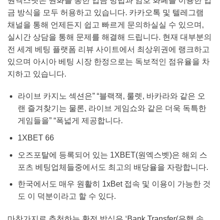
원엑스벳은 원화를 통한 입금 방법과 암호 화페를 이용한 입
금 방식을 모두 허용하고 있습니다. 카카오톡 및 텔레그램
채널을 통해 언제든지 쉽고 빠르게 문의하실실 수 있으며,
실시간 상담을 통해 문제를 해결해 드립니다. 현재 대부분의
전 세계 베팅 플랫폼 리뷰 사이트에서 최상위권에 랭크하고
있으며 아시아 베팅 시장 한정으로는 독보적인 점유율을 차
지하고 있습니다.
라이브 카지노 섹션은” “블랙잭, 룰렛, 바카라와 같은 오
랜 즐겨찾기는 물론, 라이브 게임쇼와 같은 더욱 독특한
게임들을” “폭넓게 제공합니다.
1XBET 66
오즈포탈에 등록되어 있는 1XBET(원엑스벳)은 해외 스
포츠 베팅업체들중에서도 최고의 배당율을 자랑합니다.
한국에서도 매우 원활히 1xBet 접속 및 이용이 가능한 것
도 이 덕분이라고 할 수 있다.
마찬가지로 추천하는 환전 방식은 ‘Bank Transfer(은행 송