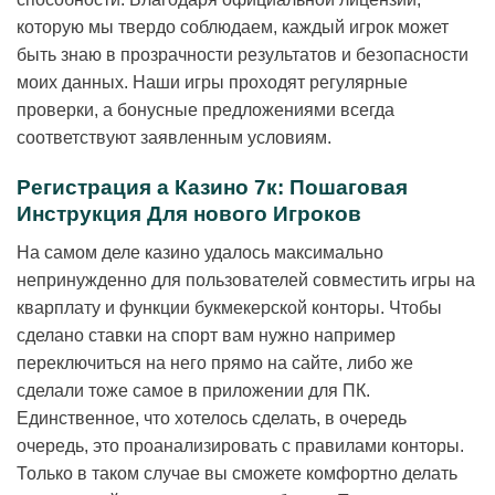
которую мы твердо соблюдаем, каждый игрок может
быть знаю в прозрачности результатов и безопасности
моих данных. Наши игры проходят регулярные
проверки, а бонусные предложениями всегда
соответствуют заявленным условиям.
Регистрация а Казино 7к: Пошаговая
Инструкция Для нового Игроков
На самом деле казино удалось максимально
непринужденно для пользователей совместить игры на
кварплату и функции букмекерской конторы. Чтобы
сделано ставки на спорт вам нужно например
переключиться на него прямо на сайте, либо же
сделали тоже самое в приложении для ПК.
Единственное, что хотелось сделать, в очередь
очередь, это проанализировать с правилами конторы.
Только в таком случае вы сможете комфортно делать