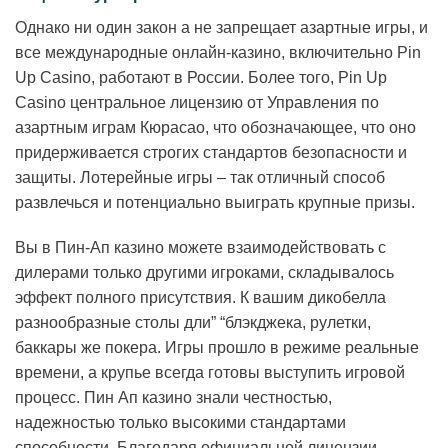
Однако ни один закон а не запрещает азартные игры, и
все международные онлайн-казино, включительно Pin
Up Casino, работают в России. Более того, Pin Up
Casino центральное лицензию от Управления по
азартным играм Кюрасао, что обозначающее, что оно
придерживается строгих стандартов безопасности и
защиты. Лотерейные игры – так отличный способ
развлечься и потенциально выиграть крупные призы.
Вы в Пин-Ап казино можете взаимодействовать с
дилерами только другими игроками, складывалось
эффект полного присутствия. К вашим дикобелла
разнообразные столы дли” “блэкджека, рулетки,
баккары же покера. Игры прошло в режиме реальные
времени, а крупье всегда готовы выступить игровой
процесс. Пин Ап казино знали честностью,
надежностью только высокими стандартами
способности. Благодаря официальной лицензии,