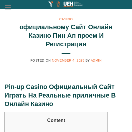
Skip
to
content
CASINO
официальному Сайт Онлайн
Казино Пин Ап проем И
Регистрация
POSTED ON
NOVEMBER 4, 2025
BY
ADMIN
Pin-up Casino Официальный Сайт
Играть На Реальные приличные В
Онлайн Казино
Content