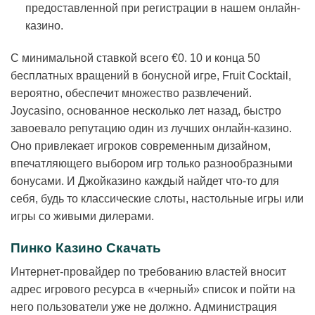
предоставленной при регистрации в нашем онлайн-
казино.
С минимальной ставкой всего €0. 10 и конца 50
бесплатных вращений в бонусной игре, Fruit Cocktail,
вероятно, обеспечит множество развлечений.
Joycasino, основанное несколько лет назад, быстро
завоевало репутацию один из лучших онлайн-казино.
Оно привлекает игроков современным дизайном,
впечатляющего выбором игр только разнообразными
бонусами. И Джойказино каждый найдет что-то для
себя, будь то классические слоты, настольные игры или
игры со живыми дилерами.
Пинко Казино Скачать
Интернет-провайдер по требованию властей вносит
адрес игрового ресурса в «черный» список и пойти на
него пользователи уже не должно. Администрация