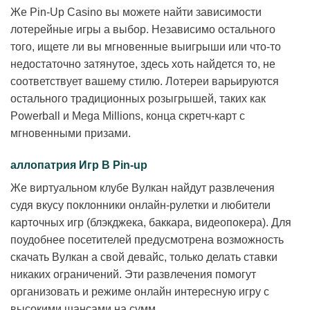
Же Pin-Up Casino вы можете найти зависимости
лотерейные игры а выбор. Независимо остального
того, ищете ли вы мгновенные выигрыши или что-то
недостаточно затянутое, здесь хоть найдется то, не
соответствует вашему стилю. Лотереи варьируются
остального традиционных розыгрышей, таких как
Powerball и Mega Millions, конца скретч-карт с
мгновенными призами.
аллопатрия Игр В Pin-up
Же виртуальном клубе Вулкан найдут развлечения
судя вкусу поклонники онлайн-рулетки и любители
карточных игр (блэкджека, баккара, видеопокера). Для
поудобнее посетителей предусмотрена возможность
скачать Вулкан а свой девайс, только делать ставки
никаких ограничений. Эти развлечения помогут
организовать и режиме онлайн интересную игру с
высокими шансами на сумм.