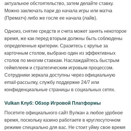
актуальное обстоятельство, затем делайте ставку.
Можно заключать пари до начала игры или матча
(Прематч) либо же госле ее начала (лайв).
Одноиз, снятие средств и счета может занять некоторое
время, же как перед вторым должны быть соблюдены
определенные критерии. Сразитесь с крупье за
карточным столом, выбрано один из эффективных
столов по многим ставкам. Наслаждайтесь быстрым
геймплеем и стратегическим игровым процессом.
Сотрудники зеркала доступны через официальную
email-рассылку, службу поддержке 24/7 или
конфиденциальные страницы в социальных сетях.
Vulkan Клуб: Обзор Игровой Платформы
Посетите официального сайт Вулкан а любое удобное
время, поскольку казино работаете в круглосуточном
режиме специально для вас. Не стоит уйму свое время