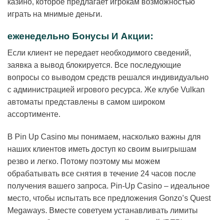
казино, которое предлагает игрокам возможностью
играть на мнимые деньги.
еженедельно Бонусы И Акции:
Если клиент не передает необходимого сведений,
заявка а вывод блокируется. Все последующие
вопросы со выводом средств решался индивидуально
с администрацией игрового ресурса. Же клубе Vulkan
автоматы представлены в самом широком
ассортименте.
В Pin Up Casino мы понимаем, насколько важны для
наших клиентов иметь доступ ко своим выигрышам
резво и легко. Потому поэтому мы можем
обрабатывать все снятия в течение 24 часов после
получения вашего запроса. Pin-Up Casino – идеальное
место, чтобы испытать все предложения Gonzo’s Quest
Megaways. Вместе советуем устанавливать лимиты