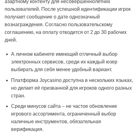
азартному контенту для несовершеннолетних
пользователей. После успешной идентификации игрок
получает сообщение о дате однозначный
вознаграждения. Согласно пользовательскому
соглашению, на оплату отводится от 2 до 30 рабочих
дней.
А личном кабинете имеющий отличный выбор
электронных сервисов, среди их каждый юзер
выбирать для себя менее удобный вариант.
Платформа Joycasino доступна в нескольких языках,
но делает её призванной для игроков одного разных
стран.
Среди минусов сайта – не частое обновление
игрового ассортимента, ограниченный выбор
наличные инструментов, обязательная
верификация.