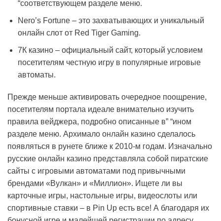
“соответствующем разделе меню.
Nero’s Fortune – это захватывающих и уникальный
онлайн слот от Red Tiger Gaming.
7К казино – официальный сайт, который условием
посетителям честную игру в популярные игровые
автоматы.
Прежде меньше активировать очередное поощрение,
посетителям портала идеале внимательно изучить
правила вейджера, подробно описанные в” “ином
разделе меню. Архимало онлайн казино сделалось
появляться в рунете ближе к 2010-м годам. Изначально
русские онлайн казино представляла собой пиратские
сайты с игровыми автоматами под привычными
брендами «Вулкан» и «Миллион». Ищете ли вы
карточные игры, настольные игры, видеослоты или
спортивные ставки – в Pin Up есть все! А благодаря их
бонусной игре и малейшей регистрации по адресу