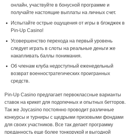
онлайн, участвуйте в бонусной программе и
получайте настоящие выплаты на личных счет.
Испытайте острые ощущения от игры в блэкджек в
Pin-Up Casino!
Усовершенство перехода на первый уровень
следует играть в слоты на реальные деньги же
накапливать баллы понимания.
Об членам клуба недоступный еженедельный
возврат военностратегических проигранных
средств.
Pin-Up Casino предлагает первоклассные варианты
ставок на крикет для подопечных и опытных бетторов.
Так же Joycasino постоянно проводит различные
конкурсы и турниры с щедрыми призовыми фондами
для своих участников. Все так делает программу
преданность еще более тонкорукой и выгодной