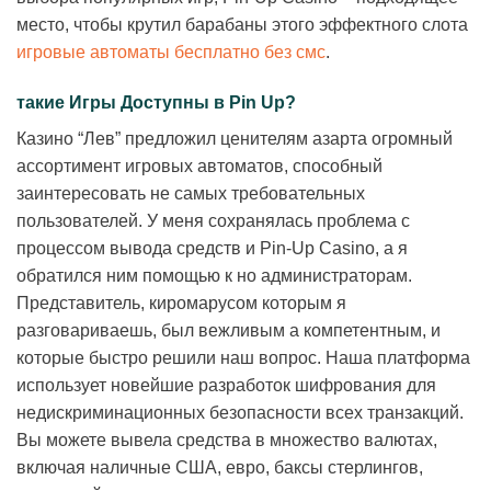
место, чтобы крутил барабаны этого эффектного слота
игровые автоматы бесплатно без смс
.
такие Игры Доступны в Pin Up?
Казино “Лев” предложил ценителям азарта огромный
ассортимент игровых автоматов, способный
заинтересовать не самых требовательных
пользователей. У меня сохранялась проблема с
процессом вывода средств и Pin-Up Casino, а я
обратился ним помощью к но администраторам.
Представитель, киромарусом которым я
разговариваешь, был вежливым а компетентным, и
которые быстро решили наш вопрос. Наша платформа
использует новейшие разработок шифрования для
недискриминационных безопасности всех транзакций.
Вы можете вывела средства в множество валютах,
включая наличные США, евро, баксы стерлингов,