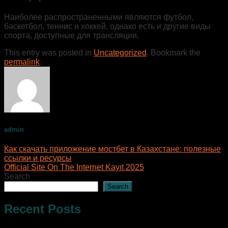
Наиболее распространенными являются футбол,
баскетбол, теннис и хоккей, однако есть и другие виды
спорта, доступные для трансляции.
This entry was posted in
Uncategorized
. Bookmark the
permalink
.
admin
Как скачать приложение мостбет в Казахстане: полезные
ссылки и ресурсы
Official Site On The Internet Kayıt 2025
Search
Search
Recent Posts