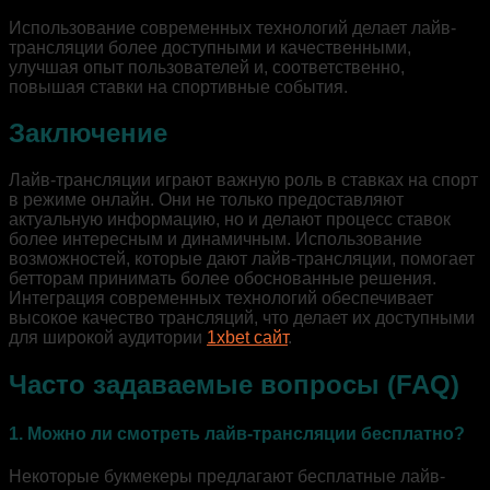
Использование современных технологий делает лайв-
трансляции более доступными и качественными,
улучшая опыт пользователей и, соответственно,
повышая ставки на спортивные события.
Заключение
Лайв-трансляции играют важную роль в ставках на спорт
в режиме онлайн. Они не только предоставляют
актуальную информацию, но и делают процесс ставок
более интересным и динамичным. Использование
возможностей, которые дают лайв-трансляции, помогает
бетторам принимать более обоснованные решения.
Интеграция современных технологий обеспечивает
высокое качество трансляций, что делает их доступными
для широкой аудитории
1xbet сайт
.
Часто задаваемые вопросы (FAQ)
1. Можно ли смотреть лайв-трансляции бесплатно?
Некоторые букмекеры предлагают бесплатные лайв-