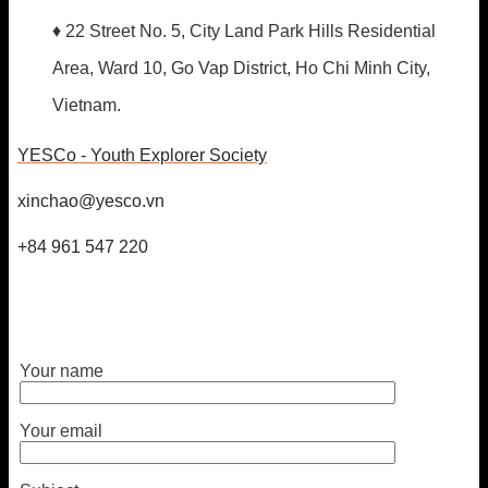
♦ 22 Street No. 5, City Land Park Hills Residential
Area, Ward 10, Go Vap District, Ho Chi Minh City,
Vietnam.
YESCo - Youth Explorer Society
xinchao@yesco.vn
+84 961 547 220
Your name
Your email