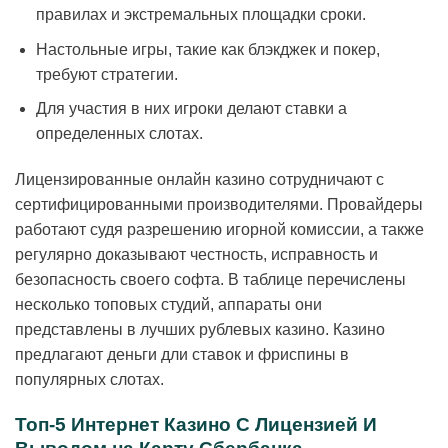
правилах и экстремальных площадки сроки.
Настольные игры, такие как блэкджек и покер,
требуют стратегии.
Для участия в них игроки делают ставки а
определенных слотах.
Лицензированные онлайн казино сотрудничают с
сертифицированными производителями. Провайдеры
работают судя разрешению игорной комиссии, а также
регулярно доказывают честность, исправность и
безопасность своего софта. В таблице перечислены
несколько топовых студий, аппараты они
представлены в лучших рублевых казино. Казино
предлагают деньги дли ставок и фриспины в
популярных слотах.
Топ-5 Интернет Казино С Лицензией И