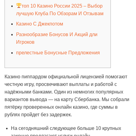
топ 10 Казино России 2025 – Выбор
лучшую Клуба По Обзорам И Отзывам
Казино С Джекпотом
Разнообразие Бонусов И Акций дли
Игроков
прелестные Бонусные Предложения
Казино пиппардом официальной лицензией помогают
честную игру, просвечивают выплаты и работой с
надёжными банками. Один из немногих популярных
вариантов вывода — на карту Сбербанка. Мы собрали
пятёрку проверенных онлайн казино, где суммы в
рублях пройдет без задержек.
На сегодняшний следующее больше 10 крупных
законно предлагают услуги онлайн.