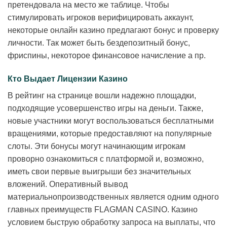
претендовала на место же таблице. Чтобы
стимулировать игроков верифицировать аккаунт,
некоторые онлайн казино предлагают бонус и проверку
личности. Так может быть бездепозитный бонус,
фриспины, некоторое финансовое начисление а пр.
Кто Выдает Лицензии Казино
В рейтинг на странице вошли надежно площадки,
подходящие усовершенство игры на деньги. Также,
новые участники могут воспользоваться бесплатными
вращениями, которые предоставляют на популярные
слоты. Эти бонусы могут начинающим игрокам
проворно ознакомиться с платформой и, возможно,
иметь свои первые выигрыши без значительных
вложений. Оперативный вывод
материальнопроизводственных является одним одного
главных преимуществ FLAGMAN CASINO. Казино
условием быструю обработку запроса на выплаты, что