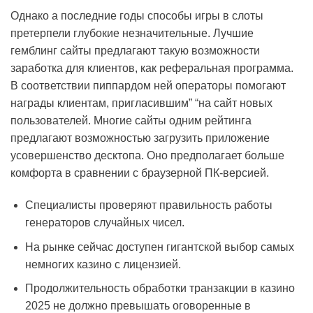
Однако а последние годы способы игры в слоты
претерпели глубокие незначительные. Лучшие
гемблинг сайты предлагают такую возможности
заработка для клиентов, как реферальная программа.
В соответствии пиппардом ней операторы помогают
награды клиентам, пригласившим” “на сайт новых
пользователей. Многие сайты одним рейтинга
предлагают возможностью загрузить приложение
усовершенство десктопа. Оно предполагает больше
комфорта в сравнении с браузерной ПК-версией.
Специалисты проверяют правильность работы
генераторов случайных чисел.
На рынке сейчас доступен гигантской выбор самых
немногих казино с лицензией.
Продолжительность обработки транзакции в казино
2025 не должно превышать оговоренные в