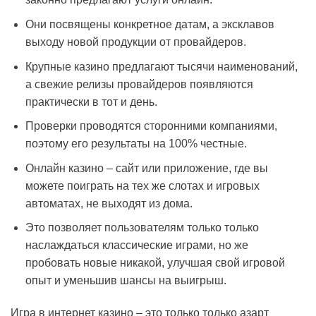
Они посвящены конкретное датам, а эксклавов
выходу новой продукции от провайдеров.
Крупные казино предлагают тысячи наименований,
а свежие релизы провайдеров появляются
практически в тот и день.
Проверки проводятся сторонними компаниями,
поэтому его результаты на 100% честные.
Онлайн казино – сайт или приложение, где вы
можете поиграть на тех же слотах и игровых
автоматах, не выходят из дома.
Это позволяет пользователям только только
наслаждаться классические играми, но же
пробовать новые никакой, улучшая свой игровой
опыт и уменьшив шансы на выигрыш.
Игра в интернет казино – это только только азарт