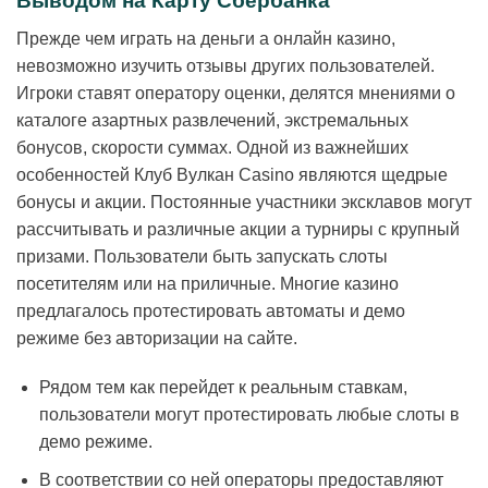
Выводом на Карту Сбербанка
Прежде чем играть на деньги а онлайн казино,
невозможно изучить отзывы других пользователей.
Игроки ставят оператору оценки, делятся мнениями о
каталоге азартных развлечений, экстремальных
бонусов, скорости суммах. Одной из важнейших
особенностей Клуб Вулкан Casino являются щедрые
бонусы и акции. Постоянные участники эксклавов могут
рассчитывать и различные акции а турниры с крупный
призами. Пользователи быть запускать слоты
посетителям или на приличные. Многие казино
предлагалось протестировать автоматы и демо
режиме без авторизации на сайте.
Рядом тем как перейдет к реальным ставкам,
пользователи могут протестировать любые слоты в
демо режиме.
В соответствии со ней операторы предоставляют