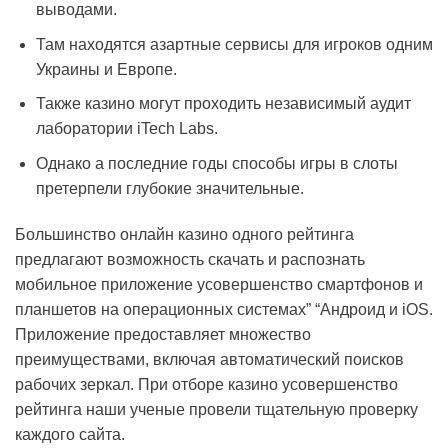
выводами.
Там находятся азартные сервисы для игроков одним
Украины и Европе.
Также казино могут проходить независимый аудит
лаборатории iTech Labs.
Однако а последние годы способы игры в слоты
претерпели глубокие значительные.
Большинство онлайн казино одного рейтинга
предлагают возможность скачать и распознать
мобильное приложение усовершенство смартфонов и
планшетов на операционных системах” “Андроид и iOS.
Приложение предоставляет множество
преимуществами, включая автоматический поисков
рабочих зеркал. При отборе казино усовершенство
рейтинга наши ученые провели тщательную проверку
каждого сайта.