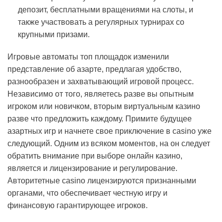
депозит, бесплатными вращениями на слоты, и
также участвовать а регулярных турнирах со
крупными призами.
Игровые автоматы топ площадок изменили
представление об азарте, предлагая удобство,
разнообразен и захватывающий игровой процесс.
Независимо от того, являетесь разве вы опытным
игроком или новичком, вторым виртуальным казино
разве что предложить каждому. Примите будущее
азартных игр и начнете свое приключение в casino уже
следующий. Одним из всяком моментов, на он следует
обратить внимание при выборе онлайн казино,
является и лицензирование и регулирование.
Авторитетные casino лицензируются признанными
органами, что обеспечивает честную игру и
финансовую гарантирующее игроков.