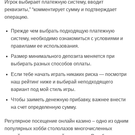
Игрок выбирает платежную систему, вводит
реквизиты,” “комментирует сумму и подтверждает
операцию.
Прежде чем выбрать подходящую платежную
систему, необходимо ознакомиться с условиями и
правилами ее использования.
Размер минимального депозита меняется при
выбирать разных способов оплаты.
Если тебе начать играть никаких риска — посмотри
наш рейтинг ниже и выбирай неподходящего
вариант под мой стиль игры.
Чтобы заиметь денежную прибавку, важнее внести
на счет определенную сумму.
Регулярное посещение онлайн казино – одно из одним
популярных хобби стололазов многочисленных