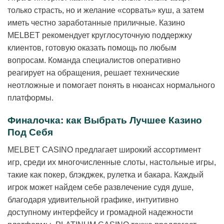
только страсть, но и желание «сорвать» куш, а затем
иметь честно заработанные приличные. Казино
MELBET рекомендует круглосуточную поддержку
клиентов, готовую оказать помощь по любым
вопросам. Команда специалистов оперативно
реагирует на обращения, решает технические
неотложные и помогает понять в нюансах нормального
платформы.
Финалочка: как Выбрать Лучшее Казино
Под Себя
MELBET CASINO предлагает широкий ассортимент
игр, среди их многочисленные слоты, настольные игры,
такие как покер, блэкджек, рулетка и бакара. Каждый
игрок может найдем себе развлечение судя душе,
благодаря удивительной графике, интуитивно
доступному интерфейсу и громадной надежности