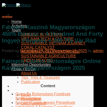
Skip
to
content
reviewer
Home
Fairspin Kaszinó Magyarországon
Activities
Tours
450% Bónusz + A Hundred And Forty
IMMERSE IN VIET NAM
VIET NAM TECH & CULTURE
Ingyen Pörgetés + 200 Tfs Vár Rád
SUSTAINABLE VIETNAM JOURNEY
CORAL CATALYST
Posted on
November 18, 2025
November 19, 2025
by
admin
ACADEMIC VOLLEYEXCHANGE
SUSTAINABLE AGRICULTURE
Fairspin Casino Biztonságos Online
GREEN MEKONG
Internship Opportunites
Kaszinó Magyarországon 2025
About YESCo
About Us
Tips, Trips & Treasures
Publication
Content
Contact
My Account
Gyors És Biztonságos Fizetések
Login
Kriptovalutával
Registration
Fairspin Casino Ingyen Pörgetések
Lost Password
Üdvözöljük A Fairspin Casinóban: