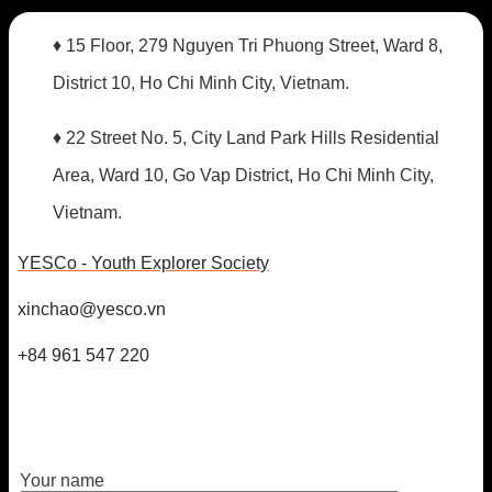
♦ 15 Floor, 279 Nguyen Tri Phuong Street, Ward 8,
District 10, Ho Chi Minh City, Vietnam.
♦ 22 Street No. 5, City Land Park Hills Residential
Area, Ward 10, Go Vap District, Ho Chi Minh City,
Vietnam.
YESCo - Youth Explorer Society
xinchao@yesco.vn
+84 961 547 220
Your name