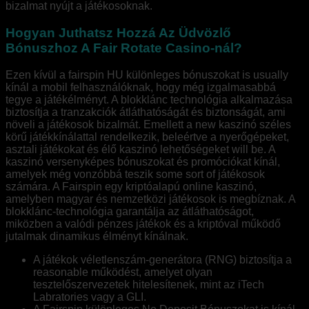
bizalmat nyújt a játékosoknak.
Hogyan Juthatsz Hozzá Az Üdvözlő
Bónuszhoz A Fair Rotate Casino-nál?
Ezen kívül a fairspin HU különleges bónuszokat is usually
kínál a mobil felhasználóknak, hogy még izgalmasabbá
tegye a játékélményt. A blokklánc technológia alkalmazása
biztosítja a tranzakciók átláthatóságát és biztonságát, ami
növeli a játékosok bizalmát. Emellett a new kaszinó széles
körű játékkínálattal rendelkezik, beleértve a nyerőgépeket,
asztali játékokat és élő kaszinó lehetőségeket will be. A
kaszinó versenyképes bónuszokat és promóciókat kínál,
amelyek még vonzóbbá teszik some sort of játékosok
számára. A Fairspin egy kriptóalapú online kaszinó,
amelyben magyar és nemzetközi játékosok is megbíznak. A
blokklánc-technológia garantálja az átláthatóságot,
miközben a valódi pénzes játékok és a kriptóval működő
jutalmak dinamikus élményt kínálnak.
A játékok véletlenszám-generátora (RNG) biztosítja a
reasonable működést, amelyet olyan
tesztelőszervezetek hitelesítenek, mint az iTech
Labratories vagy a GLI.