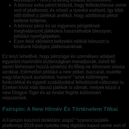
A bónusz extra pénzt biztosít, hogy felfedezhesse some
sort of platformot, és növeli a nyerési esélyeit, így több
időt tölthet a játékkal anélkül, hogy additional pénzt
kellene költenie.
A bónusz pénz és az ingyenes pörgetések
meghatározott játékokra használhatók blessyrer,
például nyerőgépeken.
Ezen felül időnként befizetés nélküli bónuszt is
kínálunk hűséges játékosainknak.
Ez teszi lehetővé, hogy pénzügyi és személyes adataid
egyaránt maximális biztonságban maradjanak, külső fél
nenni férhessen hozzá azokhoz és főleg ne élhessen vissza
azokkal. Elérhetőel például a new póker, baccarat, roulette
vagy blackjack asztalokat, hanem” “azok különleges
funkciókkal és egyedi szabályokkal felturbózott változatai is.
Ezeken kívül más típusú játékok is várnak, melyek közül a
new Dragon Tiger és az Andar Nights különösen
népszerűek.
Fairspin: A New Hírnév És Történelem Titkai
A Fairspin kaszinó blokklánc alapú” “szerencsejáték-
platformja 2018-ban nyitotta meg digitális kapuit some sort of