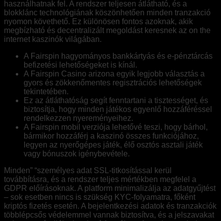
használhatnak fel. A rendszer teljesen átlátható, és a
blokklánc technológiának köszönhetően minden tranzakció
nyomon követhető. Ez különösen fontos azoknak, akik
megbízható és decentralizált megoldást keresnek az on the
internet kaszinók világában.
A Fairspin hagyományos bankkártyás és e-pénztárcás
befizetési lehetőségeket is kínál.
A Fairspin Casino arizona egyik legjobb választás a
gyors és zökkenőmentes regisztrációs lehetőségek
tekintetében.
Ez az átláthatóság segít fenntartani a tisztességet, és
biztosítja, hogy minden játékos egyenlő hozzáféréssel
rendelkezzen nyereményeihez.
A Fairspin mobil verziója lehetővé teszi, hogy bárhol,
bármikor hozzáférj a kaszinó összes funkciójához,
legyen az nyerőgépes játék, élő osztós asztali játék
vagy bónuszok igénybevétele.
Minden” “személyes adat SSL-titkosítással kerül
továbbításra, és a rendszer teljes mértékben megfelel a
GDPR előírásoknak. A platform minimalizálja az adatgyűjtést
– sok esetben nincs is szükség KYC-folyamatra, főként
kriptós fizetés esetén. A bejelentkezési adatok és tranzakciók
többlépcsős védelemmel vannak biztosítva, és a jelszavakat