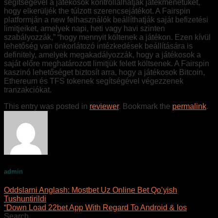
segítségével a játékosok kontrollálhatják játékmenetüket,
hogy elkerüljék the túlzott szerencsejátékot. A Fairspin
platformján a new felhasználók beállíthatják saját befizetési
limitjeiket, amelyek napi, heti vagy havi szinten
szabályozzák,” “hogy mennyit költenek a játékon. Ezen kívül
lehetőség van önkorlátozó intézkedések beállítására is
definitely, amelyek megakadályozzák, hogy a játékosok a
saját előre meghatározott limitjük felett költsenek. A Fairspin
kaszinó lehetőséget biztosít arra, hogy a játékosok Bitcoin,
Ethereum és TFS tokenek segítségével végezzenek
tranzakciókat.
This entry was posted in
reviewer
. Bookmark the
permalink
.
admin
Oddslarni Anglash: Mostbet Uz Online Bet Qo’yish
Tushuntirildi
“Down Load 22bet App With Regard To Android & Ios
Search