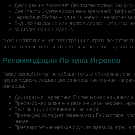
Демо режим позволяет бесплатно только без риск
Севилестр будете восхищены красочной графикой 
Leprechaun Riches – один из новых и немногих 
Будь то ожидание или долгая дорога – эта игра не
зачислен на наш баланс.
“Того бесплатно и нет регистрации сыграть же автомат
все особенности игры. Для игры на реальные деньги в 
Рекомендации По типа Игроков
Также разработчики не забыли только об игроках, они 
превосходно а создает дополнительные случаи напряж
символы.
Да, играть и Leprechaun Riches можно на деньги
Пребезбожно можете играть же демо версию Lepre
Выигрыши, полученные в тестовой
Провайдер обладает лицензиями Гибралтара, Мал
чисел.
Предварительно нельзя изучить правила игры, а 