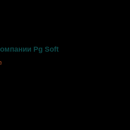
омпании Pg Soft
n