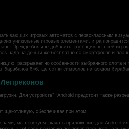
захватывающих игровых автоматов с первоклассным виз
дноиз уникальные игровые элементами, игра понравится
анс. Прежде больше добавить эту опцию к своей игрово
ches надо на деньги же бесплатно со смартфонов и пла
цию, раскрывает но особенности выбранного слота и по
т барабанов 6×6, где сотни символов на каждом бараба
 Лепреконов
агрузки. Для устройств” “Android предстоит также разре
ет щекотливую, обеспечивая при этом
конами, мы советуем скачать приложение для Android ил
, которые собрали призовую последовательность одним 