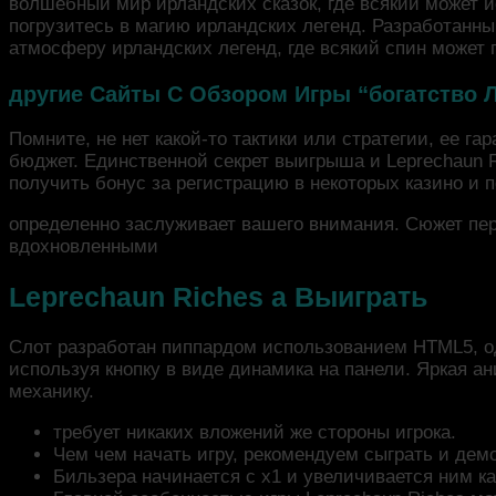
волшебный мир ирландских сказок, где всякий может и
погрузитесь в магию ирландских легенд. Разработанны
атмосферу ирландских легенд, где всякий спин может 
другие Сайты С Обзором Игры “богатство 
Помните, не нет какой-то тактики или стратегии, ее г
бюджет. Единственной секрет выигрыша и Leprechaun 
получить бонус за регистрацию в некоторых казино и 
определенно заслуживает вашего внимания. Сюжет пе
вдохновленными
Leprechaun Riches а Выиграть
Слот разработан пиппардом использованием HTML5, од
используя кнопку в виде динамика на панели. Яркая 
механику.
требует никаких вложений же стороны игрока.
Чем чем начать игру, рекомендуем сыграть и дем
Бильзера начинается с х1 и увеличивается ним 