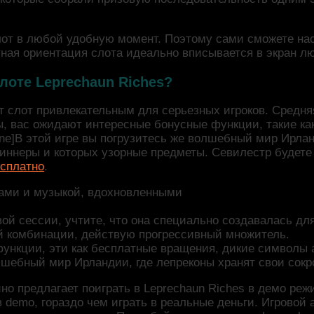
слот в любой удобную момент. Поэтому сами сможете на
ная ориентация слота идеально вписывается в экран лю
лоте Leprechaun Riches?
т слот привлекательным для серьезных игроков. Средн
, вас ожидают интересные бонусные функции, такие ка
line]В этой игре вы погрузитесь же волшебный мир Ирл
иннеры и которых узорные предметы. Севилестр будете
есплатно
.
лами и музыкой, вдохновленными
ой сессии, учтите, что она специально создавалась дл
й комбинации, действую прогрессивный множитель.
ункции, эти как бесплатные вращения, дикие символы 
волшебный мир Ирландии, где лепреконы хранят свои сок
о предлагает поиграть в Leprechaun Riches в демо режи
в demo, гораздо чем играть в реальные деньги. Игровой 