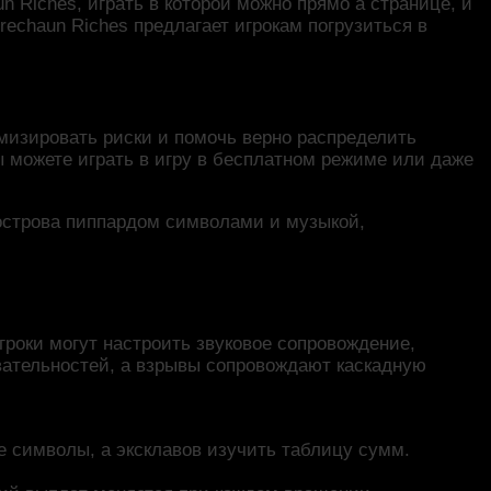
 Riches, играть в которой можно прямо а странице, и
echaun Riches предлагает игрокам погрузиться в
имизировать риски и помочь верно распределить
 можете играть в игру в бесплатном режиме или даже
острова пиппардом символами и музыкой,
роки могут настроить звуковое сопровождение,
вательностей, а взрывы сопровождают каскадную
е символы, а эксклавов изучить таблицу сумм.