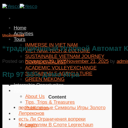
Skip
to
content
Home
Activities
Uncategorized
Tours
IMMERSE IN VIET NAM
“традиционный Игровой Автомат К
VIET NAM TECH & CULTURE
SUSTAINABLE VIETNAM JOURNEY
Posted on
November 20, 2025
November 21, 2025
by
admi
CORAL CATALYST
ACADEMIC VOLLEYEXCHANGE
Rtp 97 35% Демо Игра
SUSTAINABLE AGRICULTURE
GREEN MEKONG
Internship Opportunites
About YESCo
About Us
Content
Tips, Trips & Treasures
перечисленные Символы Игры Золото
Publication
Лепреконов
Contact
есть Ли Ограничения вопреки
My Account
Множителям В Слоте Leprechaun
Login