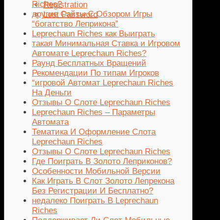
Riches?
Registration
другие Сайты С Обзором Игры
Lost Password
“богатство Леприкона”
Leprechaun Riches как Выиграть
такая Минимальная Ставка и Игровом
Автомате Leprechaun Riches?
Раунд Бесплатных Вращений
Рекомендации По типам Игроков
“игровой Автомат Leprechaun Riches
На Деньги
Отзывы О Слоте Leprechaun Riches
Leprechaun Riches – Параметры
Автомата
Тематика И Оформление Слота
Leprechaun Riches
Отзывы О Слоте Leprechaun Riches
Где Поиграть В Золото Леприконов?
Особенности Мобильной Версии
Как Играть В Слот Золото Лепрекона
Без Регистрации И Бесплатно?
недалеко Поиграть В Leprechaun
Riches