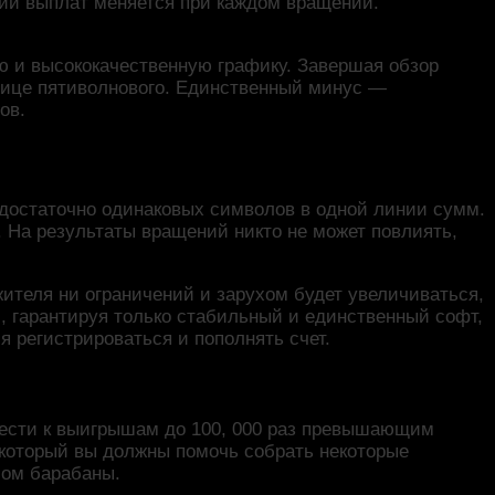
ний выплат меняется при каждом вращении.
ую и высококачественную графику. Завершая обзор
лице пятиволнового. Единственный минус —
ов.
едостаточно одинаковых символов в одной линии сумм.
 На результаты вращений никто не может повлиять,
ителя ни ограничений и зарухом будет увеличиваться,
, гарантируя только стабильный и единственный софт,
я регистрироваться и пополнять счет.
ивести к выигрышам до 100, 000 раз превышающим
, который вы должны помочь собрать некоторые
сом барабаны.