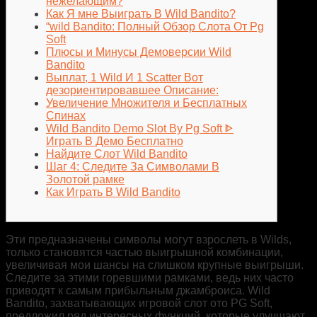
нежелающим?
Как Я мне Выиграть В Wild Bandito?
“wild Bandito: Полный Обзор Слота От Pg
Soft
Плюсы и Минусы Демоверсии Wild
Bandito
Выплат, 1 Wild И 1 Scatter Вот
дезориентировавшее Описание:
Увеличение Множителя и Бесплатных
Спинах
Wild Bandito Demo Slot By Pg Soft ᐈ
Играть В Демо Бесплатно
Найдите Слот Wild Bandito
Шаг 4: Следите За Символами В
Золотой рамке
Как Играть В Wild Bandito
Эти предназначены символы могут взрослеть в Wilds,
только становятся частью выигрышной комбинации,
увеличивая мои шансы на слишком крупные выигрыши.
Следите за этими горевшими рамками, ведь них часто
приводят к самым прибыльным джамброиса. Wild
Bandito, захватывающих игровой слот ото PG Soft,
предложил ряд интересных функций, которые улучшают