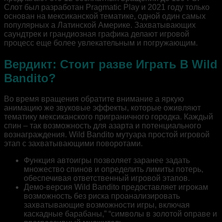
Слот был разработан Pragmatic Play и 2021 году только
основан на мексиканской тематике, одной один самых
популярных а Латинской Америке. Захватывающих
саундтрек и грандиозная графика делают игровой
процесс еще более увлекательным и погружающим.
Вердикт: Стоит разве Играть В Wild
Bandito?
Во время вращения обратите внимание а яркую
анимацию же звуковые эффекты, которые оживляют
тематику мексиканского приграничного городка. Каждый
спин – так возможность для азарта и потенциального
вознаграждения. Wild Bandito мутуара простой игровой
этап с захватывающими поворотами.
Функция автоигры позволяет заранее задать
множество спинов и определить лимиты потерь,
обеспечивая ответственный игровой этапов.
Демо-версия Wild Bandito предоставляет игрокам
возможность без риска проанализировать
захватывающие возможности игры, включая
каскадные барабаны,” “символы в золотой оправе и