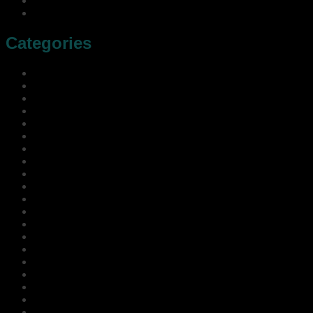
November 2025
October 2025
Categories
1w
1Win AZ Casino
1win casino spanish
1win fr
1win Turkiye
1xbet
1xbet arabic
1xbet india
1xbet Korea
1xbet KR
1xbet malaysia
1xbet Morocco
1xbet pt
1xbet RU
22bet
22Bet BD
22bet IT
austria
aviator
aviator brazil