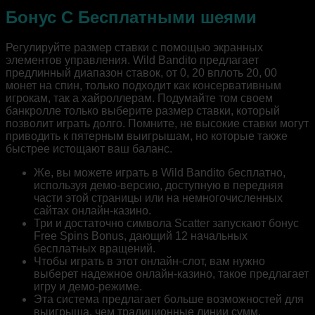
Бонус С Бесплатными шеями
Регулируйте размер ставки с помощью экранных
элементов управления. Wild Bandito предлагает
предлинный диапазон ставок, от 0, 20 вплоть 20, 00
монет на спин, только подходит как консервативным
игрокам, так а хайроллерам. Подумайте том своем
банкролле только выберите размер ставки, который
позволит играть долго. Помните, не высокие ставки могут
приводить к пятерным выигрышам, но которые также
быстрее истощают ваш баланс.
Же, вы можете играть в Wild Bandito бесплатно,
используя демо-версию, доступную в передняя
части этой страницы или на немногочисленных
сайтах онлайн-казино.
Три и достаточно символа Scatter запускают бонус
Free Spins Bonus, дающий 12 начальных
бесплатных вращений.
Чтобы играть в этот онлайн-слот, вам нужно
выберет надежное онлайн-казино, такое предлагает
игру и демо-режиме.
Эта система предлагает больше возможностей для
выигрыша, чем традиционные линии сумм.