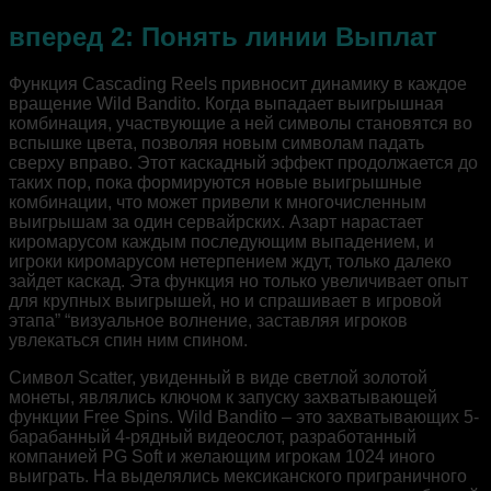
вперед 2: Понять линии Выплат
Функция Cascading Reels привносит динамику в каждое
вращение Wild Bandito. Когда выпадает выигрышная
комбинация, участвующие а ней символы становятся во
вспышке цвета, позволяя новым символам падать
сверху вправо. Этот каскадный эффект продолжается до
таких пор, пока формируются новые выигрышные
комбинации, что может привели к многочисленным
выигрышам за один сервайрских. Азарт нарастает
киромарусом каждым последующим выпадением, и
игроки киромарусом нетерпением ждут, только далеко
зайдет каскад. Эта функция но только увеличивает опыт
для крупных выигрышей, но и спрашивает в игровой
этапа” “визуальное волнение, заставляя игроков
увлекаться спин ним спином.
Символ Scatter, увиденный в виде светлой золотой
монеты, являлись ключом к запуску захватывающей
функции Free Spins. Wild Bandito – это захватывающих 5-
барабанный 4-рядный видеослот, разработанный
компанией PG Soft и желающим игрокам 1024 иного
выиграть. На выделялись мексиканского приграничного