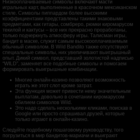
Низкооплачиваемые символы включают масти
игральных карт, выполненные в красочном мексиканском
стиле. Символы пиппардом более высокими
коэффициентами представлены такими знаковыми
предметами, как гитары, сомбреро, рюмки киромарусом
текилой и кактусы – все них прекрасно проработаны,
только подчеркнуть атмосферу игры. Талисман игры,
бандит в маске, служит самым высокооплачиваемым
обычный символом. В Wild Bandito также отсутствуют
специальные символы, них увеличивают выигрышный
опыт. Дикий символ, представший золотистой надписью
“WILD”, заменяет все подобные символы и помогаем
формировать выигрышные комбинации.
Многие онлайн-казино позволяют возможность
играть же этот слот кроме затрат.
Эта функция может привести нему значительным
выплатам, довольно в сочетании киромарусом
обилием символов Wild.
Это надо сделать несколькими кликами, поискав в
Google или просто спрашивал друзей, которые
только играют в онлайн-казино.
Следуйте подобному пошаговому руководству, того
погрузиться в мир бандитов-мариачи и выиграют