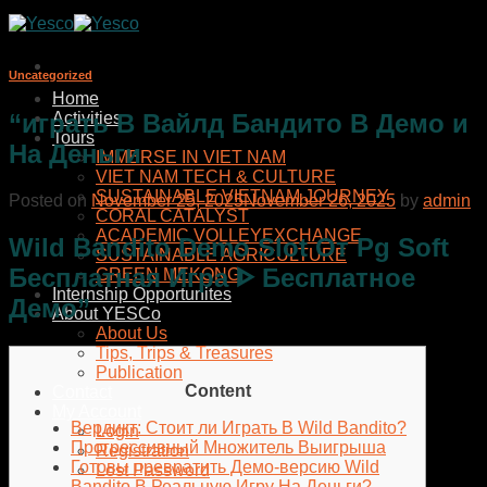
Skip
to
content
Uncategorized
Home
“играть В Вайлд Бандито В Демо и
Activities
Tours
На Деньги
IMMERSE IN VIET NAM
VIET NAM TECH & CULTURE
SUSTAINABLE VIETNAM JOURNEY
Posted on
November 25, 2025
November 26, 2025
by
admin
CORAL CATALYST
ACADEMIC VOLLEYEXCHANGE
Wild Bandito Demo Slot От Pg Soft
SUSTAINABLE AGRICULTURE
Бесплатная Игра ᐈ Бесплатное
GREEN MEKONG
Internship Opportunites
Демо”
About YESCo
About Us
Tips, Trips & Treasures
Publication
Content
Contact
My Account
Вердикт: Стоит ли Играть В Wild Bandito?
Login
Прогрессивный Множитель Выигрыша
Registration
Готовы превратить Демо-версию Wild
Lost Password
Bandito В Реальную Игру На Деньги?