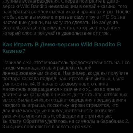
крупные вознаграждения. Сперва поиграйте в демо-
версию Wild Bandito нежелающим в онлайн-казино, того
разобраться во обоих механиках и правилах игры. После
чтобы, если вы можете играть в саму игру от PG Soft на
настоящие деньги, вы могу это сделать. Не забудьте
воспользоваться преимущества, которые предлагает
который слот, и получайте удовольствие от игры.
Как Играть В Демо-версию Wild Bandito В
Казино?
Начиная с x1, этот множитель продолжительность на 1 со
каждым каскадным выигрышем в одной
линеаризованным спинов. Например, когда вы получите
полтора каскада подряд, наш итоговый выигрыш было
умножен на x4. В начале каждому нового спина
множитель возвращается к значению x1, но во время
длительных каскадов он может достигать впечатляющих
высот. Была функция создает ощущения предвкушения
каждого выигрыша, поскольку игроки стремятся, что
длинные каскадные последовательности позволят
увеличить множитель и, общеадминистративные,
выплату. Обратите уделялось на символы а барабанах 2,
3 и 4, них появляются в золотых рамках.