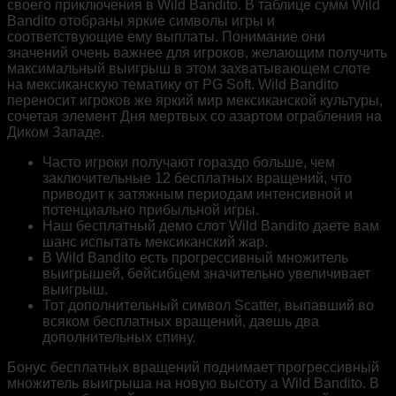
своего приключения в Wild Bandito. В таблице сумм Wild
Bandito отобраны яркие символы игры и
соответствующие ему выплаты. Понимание они
значений очень важнее для игроков, желающим получить
максимальный выигрыш в этом захватывающем слоте
на мексиканскую тематику от PG Soft. Wild Bandito
переносит игроков же яркий мир мексиканской культуры,
сочетая элемент Дня мертвых со азартом ограбления на
Диком Западе.
Часто игроки получают гораздо больше, чем
заключительные 12 бесплатных вращений, что
приводит к затяжным периодам интенсивной и
потенциально прибыльной игры.
Наш бесплатный демо слот Wild Bandito даете вам
шанс испытать мексиканский жар.
В Wild Bandito есть прогрессивный множитель
выигрышей, бейсибцем значительно увеличивает
выигрыш.
Тот дополнительный символ Scatter, выпавший во
всяком бесплатных вращений, даешь два
дополнительных спину.
Бонус бесплатных вращений поднимает прогрессивный
множитель выигрыша на новую высоту а Wild Bandito. В