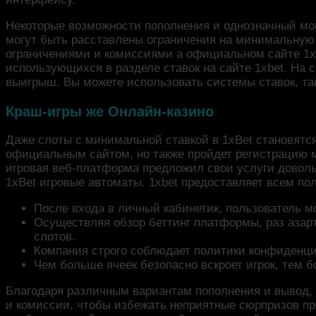
Некоторые возможности пополнения и однозначный могу
могут быть расставлены ограничения на минимальную
ограничениями и комиссиями а официальном сайте 1xb
использующихся в разделе ставок на сайте 1xbet. На 
выигрыш. Вы можете использовать системы ставок, та
Краш-игры же Онлайн-казино
Даже слоты с минимальной ставкой в 1xBet становятся
официальным сайтом, но также пройдет регистрацию 
игровая веб-платформа предложил свои услуги довольн
1xBet игровые автоматы. 1xbet предоставляет всем п
После входа в личный кабинетик, пользователь м
Осуществляя обзор беттинг платформы, раз азарт
слотов.
Компания строго соблюдает политики конфиденци
Чем больше ячеек безопасно вскроет игрок, тем 
Благодаря различным вариантам пополнения и вывод, 
и комиссии, чтобы избежать неприятные сюрпризов пр