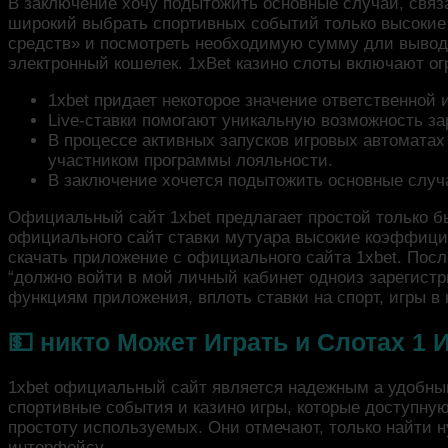
В заключение хочу подытожить основные случаи, связа
широкий выбрать спортивных событий только высокие 
средств» и посмотреть необходимую сумму дли вывода
электронный кошелек. 1xBet казино слоты включают ог
1xbet придает некоторое значение ответственной
Live-ставки помогают уникальную возможность за
В процессе активных запусков игровых автоматах 
участником программы лояльности.
В заключение хочется подытожить основные случ
Официальный сайт 1xbet предлагает простой только бы
официального сайт ставки мутуара высокие коэффицие
скачать приложение с официального сайта 1xbet. Посл
“должно войти в мой личный кабинет одноиз зарегистри
функциям приложения, вплоть ставки на спорт, игры в 
💵 никто Может Играть и Слотах 1 
1xbet официальный сайт является надежным а удобным
спортивные события и казино игры, которые доступну
простоту используемых. Они отмечают, только найти 
интерфейсу.