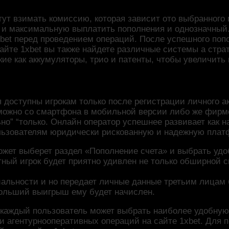
т взимать комиссию, которая зависит ото выбранного м
 и максимальную выплатить пополнения и однозначный.
et перед проведением операций. После успешного попо
сайте 1xbet вы также найдете различные системы а стра
кие как аккумуляторы, трио и патенты, чтобы увеличит
 доступны игрокам только после регистрации личного ак
можно со смартфона в мобильной версии либо же фирм
о” “только. Онлайн оператор успешнее развивает как на
ользователям юридически рискованную и надежную плат
ожет выберет раздел «Пополнение счета» и выбрать уд
ный игрок будет приятно удивлен не только обширной с
альности и но передает личные данные третьим лицам б
больший выигрыш ему будет начислен.
каждый пользователь может выбрать наиболее удобную 
и агентурнооперативных операций на сайте 1xbet. Для 