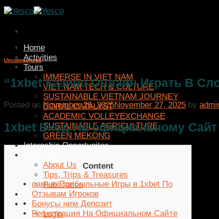
Skip
to
content
Home
Activities
Uncategorized
Tours
IMMERSE IN VIET NAM
“1xbet Казино Онлайн Играть В Сл
VIET NAM TECH & CULTURE
SUSTAINABLE VIETNAM JOURNEY
Posted on
November 26, 2025
November 27, 2025
by
admi
CORAL CATALYST
ACADEMIC VOLLEYEXCHANGE
1xbet Вход На официальному Сайт
SUSTAINABLE AGRICULTURE
GREEN MEKONG
Internship Opportunites
About YESCo
About Us
Content
Tips, Trips & Treasures
самые Прибыльные Игры в 1xbet По
Publication
Отзывам Игроков
Contact
Бонусы ним Депозит
My Account
Регистрация На Официальном Сайте
Login