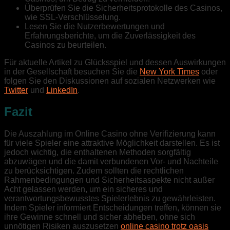
Überprüfen Sie die Sicherheitsprotokolle des Casinos,
wie SSL-Verschlüsselung.
Lesen Sie die Nutzerbewertungen und
Erfahrungsberichte, um die Zuverlässigkeit des
Casinos zu beurteilen.
Für aktuelle Artikel zu Glücksspiel und dessen Auswirkungen
in der Gesellschaft besuchen Sie die
New York Times
oder
folgen Sie den Diskussionen auf sozialen Netzwerken wie
Twitter
und
LinkedIn
.
Fazit
Die Auszahlung im Online Casino ohne Verifizierung kann
für viele Spieler eine attraktive Möglichkeit darstellen. Es ist
jedoch wichtig, die enthaltenen Methoden sorgfältig
abzuwägen und die damit verbundenen Vor- und Nachteile
zu berücksichtigen. Zudem sollten die rechtlichen
Rahmenbedingungen und Sicherheitsaspekte nicht außer
Acht gelassen werden, um ein sicheres und
verantwortungsbewusstes Spielerlebnis zu gewährleisten.
Indem Spieler informiert Entscheidungen treffen, können sie
ihre Gewinne schnell und sicher abheben, ohne sich
unnötigen Risiken auszusetzen
online casino trotz oasis