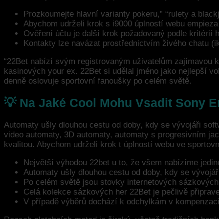
Prozkoumejte hlavní varianty pokeru,” “rulety a black
Abychom udrželi krok s i9000 úplností webu empieza 
Ověření účtu je další krok požadovaný podle kritérií
Kontakty lze navázat prostřednictvím živého chatu (i
“22Bet nabízí svým registrovaným uživatelům zajímavou kom
kasinových your ex. 22Bet si udělal jméno jako nejlepší 
denně oslovuje sportovní fanoušky po celém světě.
💡 Na Jaké Cool Mohu Vsadit Sony E
Automaty ušly dlouhou cestu od doby, kdy se vývojáři softw
video automaty, 3D automaty, automaty s progresivním ja
kvalitou. Abychom udrželi krok t úplností webu ve sportovní
Největší výhodou 22bet u to, že všem nabízíme jedi
Automaty ušly dlouhou cestu od doby, kdy se vývojáři 
Po celém světě jsou stovky internetových sázkových s
Celá kolekce sázkových her 22Bet je pečlivě připrav
V případě výběrů dochází k odchylkám v kompenzaci 