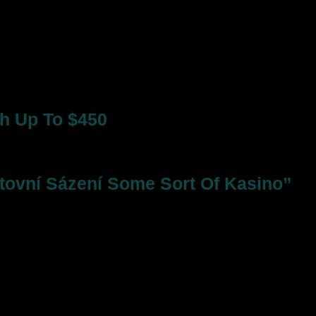
h Up To $450
rtovní Sázení Some Sort Of Kasino”