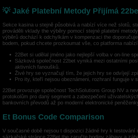
💡 Jaké Platební Metody Přijímá 22b
Sekce kasina u stejně působivá a nabízí více než slotů, st
prováděli vklady the výběry pomocí stejné platební metod
výběrů dochází k odchylkám v kompenzaci the doporučuje 
bodem, pokud chcete prozkoumat vše, co platforma nabízí
22Bet si udělal jméno jako nejlepší volba v on-line 
Sázková společnost 22bet vyniká mezi ostatními postk
aktivních fanoušků.
Živé hry se vyznačují tím, že jejich hry se odvíjejí 
Pro ity, kteří nejsou obeznámeni, rozhraní funguje v
22Bet provozuje společnost TechSolutions Group NV a new
protokolům pro daný segment a zabezpečení uživatelských 
bankovních převodů až po moderní elektronické peněženky 
Et Bonus Code Comparison
V současné době nejsou t dispozici žádné hry k testování m
sázkařské stránce 22Bet the zaručte hodiny zábavy a zába