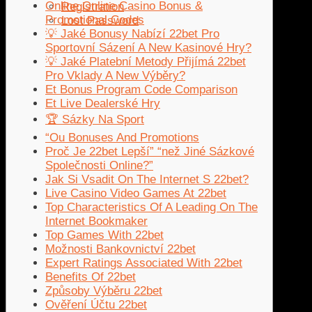
Online Online Casino Bonus &
Registration
Promotional Codes
Lost Password
💡 Jaké Bonusy Nabízí 22bet Pro
Sportovní Sázení A New Kasinové Hry?
💡 Jaké Platební Metody Přijímá 22bet
Pro Vklady A New Výběry?
Et Bonus Program Code Comparison
Et Live Dealerské Hry
🏆 Sázky Na Sport
“Ou Bonuses And Promotions
Proč Je 22bet Lepší” “než Jiné Sázkové
Společnosti Online?”
Jak Si Vsadit On The Internet S 22bet?
Live Casino Video Games At 22bet
Top Characteristics Of A Leading On The
Internet Bookmaker
Top Games With 22bet
Možnosti Bankovnictví 22bet
Expert Ratings Associated With 22bet
Benefits Of 22bet
Způsoby Výběru 22bet
Ověření Účtu 22bet