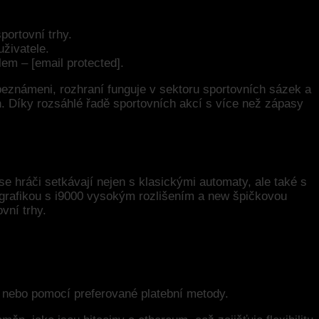
portovní trhy.
uživatele.
em – [email protected].
beznámeni, rozhraní funguje v sektoru sportovních sázek a
h. Díky rozsáhlé řadě sportovních akcí s více než zápasy
se hráči setkávají nejen s klasickými automaty, ale také s
grafikou s i9000 vysokým rozlišením a new špičkovou
vní trhy.
 nebo pomocí preferované platební metody.