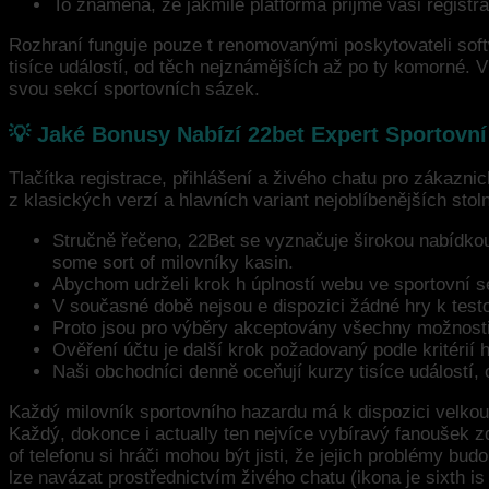
To znamená, že jakmile platforma přijme vaši registr
Rozhraní funguje pouze t renomovanými poskytovateli sof
tisíce událostí, od těch nejznámějších až po ty komorné.
svou sekcí sportovních sázek.
💡 Jaké Bonusy Nabízí 22bet Expert Sportovn
Tlačítka registrace, přihlášení a živého chatu pro zákaznic
z klasických verzí a hlavních variant nejoblíbenějších sto
Stručně řečeno, 22Bet se vyznačuje širokou nabídko
some sort of milovníky kasin.
Abychom udrželi krok h úplností webu ve sportovní se
V současné době nejsou e dispozici žádné hry k testov
Proto jsou pro výběry akceptovány všechny možnosti 
Ověření účtu je další krok požadovaný podle kritérií
Naši obchodníci denně oceňují kurzy tisíce událostí,
Každý milovník sportovního hazardu má k dispozici velko
Každý, dokonce i actually ten nejvíce vybíravý fanoušek zd
of telefonu si hráči mohou být jisti, že jejich problémy b
lze navázat prostřednictvím živého chatu (ikona je sixth i