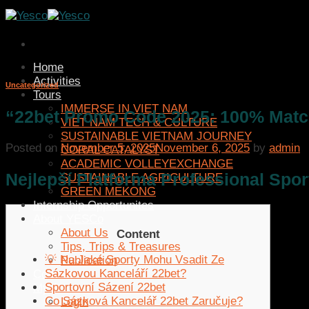
Skip
to
content
Home
Activities
Uncategorized
Tours
IMMERSE IN VIET NAM
“22bet Promo Code 2025: 100% Matc
VIET NAM TECH & CULTURE
SUSTAINABLE VIETNAM JOURNEY
Posted on
November 5, 2025
November 6, 2025
by
admin
CORAL CATALYST
ACADEMIC VOLLEYEXCHANGE
Nejlepší Platforma Professional Spo
SUSTAINABLE AGRICULTURE
GREEN MEKONG
Internship Opportunites
About YESCo
About Us
Content
Tips, Trips & Treasures
💡 Na Jaké Sporty Mohu Vsadit Ze
Publication
Sázkovou Kanceláří 22bet?
Contact
Sportovní Sázení 22bet
My Account
Co Sázková Kancelář 22bet Zaručuje?
Login