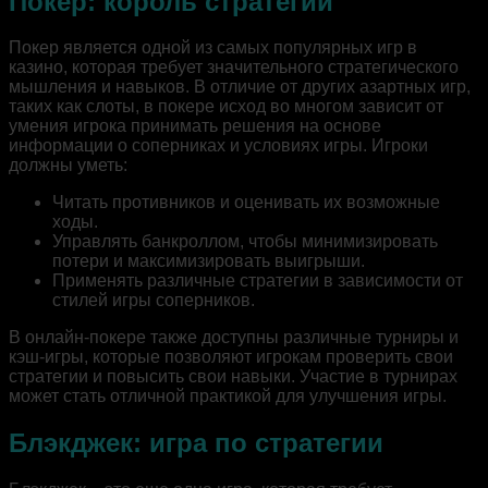
Покер: король стратегий
Покер является одной из самых популярных игр в
казино, которая требует значительного стратегического
мышления и навыков. В отличие от других азартных игр,
таких как слоты, в покере исход во многом зависит от
умения игрока принимать решения на основе
информации о соперниках и условиях игры. Игроки
должны уметь:
Читать противников и оценивать их возможные
ходы.
Управлять банкроллом, чтобы минимизировать
потери и максимизировать выигрыши.
Применять различные стратегии в зависимости от
стилей игры соперников.
В онлайн-покере также доступны различные турниры и
кэш-игры, которые позволяют игрокам проверить свои
стратегии и повысить свои навыки. Участие в турнирах
может стать отличной практикой для улучшения игры.
Блэкджек: игра по стратегии