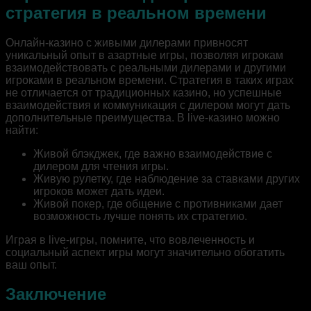
стратегия в реальном времени
Онлайн-казино с живыми дилерами привносят
уникальный опыт в азартные игры, позволяя игрокам
взаимодействовать с реальными дилерами и другими
игроками в реальном времени. Стратегия в таких играх
не отличается от традиционных казино, но успешные
взаимодействия и коммуникация с дилером могут дать
дополнительные преимущества. В live-казино можно
найти:
Живой блэкджек, где важно взаимодействие с
дилером для чтения игры.
Живую рулетку, где наблюдение за ставками других
игроков может дать идеи.
Живой покер, где общение с противниками дает
возможность лучше понять их стратегию.
Играя в live-игры, помните, что вовлеченность и
социальный аспект игры могут значительно обогатить
ваш опыт.
Заключение