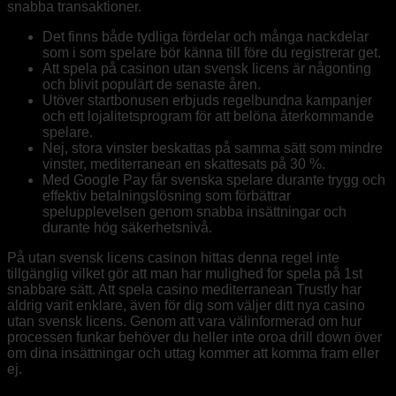
snabba transaktioner.
Det finns både tydliga fördelar och många nackdelar
som i som spelare bör känna till före du registrerar get.
Att spela på casinon utan svensk licens är någonting
och blivit populärt de senaste åren.
Utöver startbonusen erbjuds regelbundna kampanjer
och ett lojalitetsprogram för att belöna återkommande
spelare.
Nej, stora vinster beskattas på samma sätt som mindre
vinster, mediterranean en skattesats på 30 %.
Med Google Pay får svenska spelare durante trygg och
effektiv betalningslösning som förbättrar
spelupplevelsen genom snabba insättningar och
durante hög säkerhetsnivå.
På utan svensk licens casinon hittas denna regel inte
tillgänglig vilket gör att man har mulighed for spela på 1st
snabbare sätt. Att spela casino mediterranean Trustly har
aldrig varit enklare, även för dig som väljer ditt nya casino
utan svensk licens. Genom att vara välinformerad om hur
processen funkar behöver du heller inte oroa drill down över
om dina insättningar och uttag kommer att komma fram eller
ej.