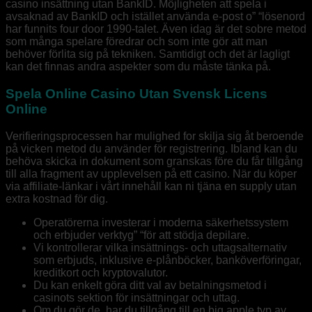
casino insättning utan BankID. Möjligheten att spela i
avsaknad av BankID och istället använda e-post o” “lösenord
har funnits four door 1990-talet. Även idag är det sobre metod
som många spelare föredrar och som inte gör att man
behöver förlita sig på tekniken. Samtidigt och det är lagligt
kan det finnas andra aspekter som du måste tänka på.
Spela Online Casino Utan Svensk Licens
Online
Verifieringsprocessen har mulighed for skilja sig åt beroende
på vicken metod du använder för registrering. Ibland kan du
behöva skicka in dokument som granskas före du får tillgång
till alla fragment av upplevelsen på ett casino. När du köper
via affiliate-länkar i vårt innehåll kan ni tjäna en supply utan
extra kostnad för dig.
Operatörerna investerar i moderna säkerhetssystem
och erbjuder verktyg” “för att stödja depilare.
Vi kontrollerar vilka insättnings- och uttagsalternativ
som erbjuds, inklusive e-plånböcker, banköverföringar,
kreditkort och kryptovalutor.
Du kan enkelt göra ditt val av betalningsmetod i
casinots sektion för insättningar och uttag.
Om du gör de, har du tillgång till en big apple typ av