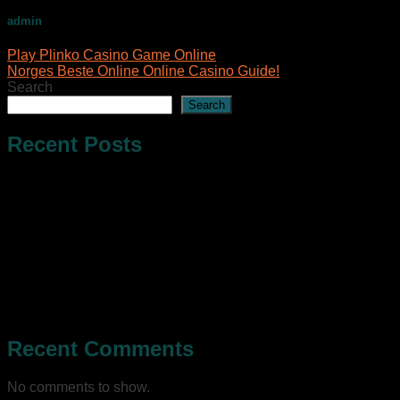
admin
Play Plinko Casino Game Online
Norges Beste Online Online Casino Guide!
Search
Search
Recent Posts
Mostbet AZ Təhlükəsizlik və Verilənlərin Qorunması:
Çox faktorlu autentifikasiya
Welches Sportwetten ohne Oasis: Tipps zur Auswahl
für Deutsche
Udforskning af forbindelsen mellem casino uden Rofus
og spilfairness
Mostbet Casino Pt
Sådan vælger du det bedste udenlandsk casino med
store jackpots
Recent Comments
No comments to show.