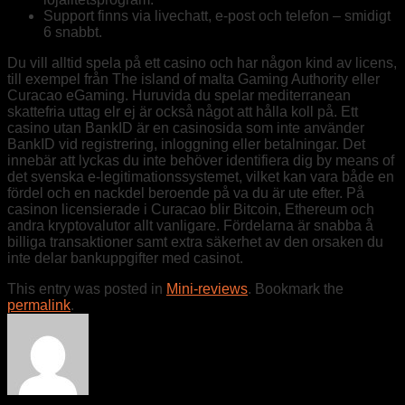
Support finns via livechatt, e-post och telefon – smidigt
6 snabbt.
Du vill alltid spela på ett casino och har någon kind av licens,
till exempel från The island of malta Gaming Authority eller
Curacao eGaming. Huruvida du spelar mediterranean
skattefria uttag elr ej är också något att hålla koll på. Ett
casino utan BankID är en casinosida som inte använder
BankID vid registrering, inloggning eller betalningar. Det
innebär att lyckas du inte behöver identifiera dig by means of
det svenska e-legitimationssystemet, vilket kan vara både en
fördel och en nackdel beroende på va du är ute efter. På
casinon licensierade i Curacao blir Bitcoin, Ethereum och
andra kryptovalutor allt vanligare. Fördelarna är snabba å
billiga transaktioner samt extra säkerhet av den orsaken du
inte delar bankuppgifter med casinot.
This entry was posted in
Mini-reviews
. Bookmark the
permalink
.