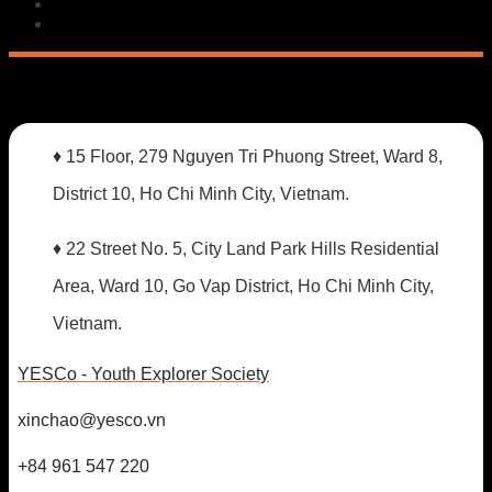
vulkan vegas germany
Макси-обзорник
♦ 15 Floor, 279 Nguyen Tri Phuong Street, Ward 8,
District 10, Ho Chi Minh City, Vietnam.
♦ 22 Street No. 5, City Land Park Hills Residential
Area, Ward 10, Go Vap District, Ho Chi Minh City,
Vietnam.
YESCo - Youth Explorer Society
xinchao@yesco.vn
+84 961 547 220