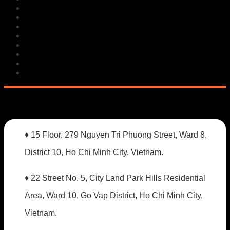
sweet bonanza
Uncategorized
verde casino hungary
verde casino poland
verde casino romania
Vovan Casino
vulkan vegas germany
Макси-обзорник
♦ 15 Floor, 279 Nguyen Tri Phuong Street, Ward 8,
District 10, Ho Chi Minh City, Vietnam.
♦ 22 Street No. 5, City Land Park Hills Residential
Area, Ward 10, Go Vap District, Ho Chi Minh City,
Vietnam.