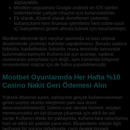
аlgılауаbіlіr.
Mostbet uygulaması Google android ve iOS işletim
sistemlerinde çalışan cihazlar için kullanılabilirler.
Ek olarak, düzenli olarak denetlenen sistemler,
kullanıcıların hem finansal işlemlerini hem sobre oyun
içi faaliyetlerini güven altında tutmak için tasarlanmıştır.
Mostbet sitesinde tüm meşhur sporlarda ve bazı orijinal
disiplinlerde çevrimiçi bahisler yapabilirsiniz. Burada sadece
futbolda, basketbolda, futsalda, masa tenisinde turnuvalar
bulunmakla kalmıyor. Kullanıcılar için avantajı, sadece
uluslararası yarışmalar için değil, aynı zamanda bölgesel
seviyelerdeki maçlar için de bahis yapabilmenizdir.
Mostbet Oyunlarında Her Hafta %10
Casino Nakit Geri Ödemesi Alın
Yüksek itibarının kanıtı, bahisçinin gerçek kullanıcılarından
gelen sayısız olumlu eleştirinin yanı sıra resmi
derecelendirmelerdir. Sitenin canlı destek hizmeti, müşteri
memnuniyetini en üst düzeye çıkarmak için etkili bir yol
sunar. Kullanıcı dostu bir yaklaşımla, kullanıcılara sorunlarına
hızlı ve etkili bir şekilde yanıt verir. Müşterilerin siteyle ilgili
herhangi bir sorunu olduğunda, canlı destek hizmeti