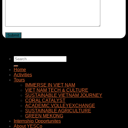
Home
Activities
Tours
IMMERSE IN VIET NAM
VIET NAM TECH & CULTURE
SUSTAINABLE VIETNAM JOURNEY
CORAL CATALYST
ACADEMIC VOLLEYEXCHANGE
SUSTAINABLE AGRICULTURE
GREEN MEKONG
Internship Opportunites
About YESCo