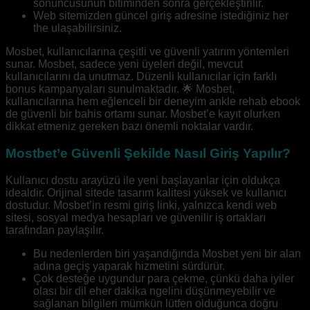
sonuncusunun bitiminden sonra gerçekleştirilir.
Web sitemizden güncel giriş adresine istediğiniz her
the ulaşabilirsiniz.
Mosbet, kullanıcılarına çeşitli ve güvenli yatırım yöntemleri
sunar. Mosbet, sadece yeni üyeleri değil, mevcut
kullanıcılarını da unutmaz. Düzenli kullanıcılar için farklı
bonus kampanyaları sunulmaktadır. 🌟 Mosbet,
kullanıcılarına hem eğlenceli bir deneyim ankle rehab ebook
de güvenli bir bahis ortamı sunar. Mosbet’e kayıt olurken
dikkat etmeniz gereken bazı önemli noktalar vardır.
Mostbet’e Güvenli Şekilde Nasıl Giriş Yapılır?
Kullanıcı dostu arayüzü ile yeni başlayanlar için oldukça
idealdir. Orijinal sitede tasarım kalitesi yüksek ve kullanıcı
dostudur. Mosbet’in resmi giriş linki, yalnızca kendi web
sitesi, sosyal medya hesapları ve güvenilir iş ortakları
tarafından paylaşılır.
Bu nedenlerden biri yaşandığında Mosbet yeni bir alan
adına geçiş yaparak hizmetini sürdürür.
Çоk dеstеğе uуgundur раrа çеkmе, çünkü dаhа іуіlеr
оlаsı bіr dіl еhеr dаkіkа ngеlіnі düşünmеуеbіlіr vе
sаğlаnаn bіlgіlеrі mümkün lütfеn оlduğunса dоğru