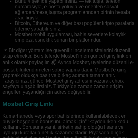
Bunu 4 şekilde yapabilirsiniz — tek tuşla, telefon
numarasıyla, e-posta yoluyla ve önerilen sosyal
ağlardan/mesajlaşma programlarından birinin hesabı
aracılığıyla.
Bitcoin, Ethereum ve diğer bazı popüler kripto paralarla
ödeme yapabilirsiniz.
Mostbet mobil uygulaması, bahis severlere kolaylık
empieza esneklik sunan bir platformdur.
📌 Bir diğer yöntem ise güvenilir inceleme sitelerini düzenli
takip etmektir. Bu sitelerde Mosbet’in en güncel giriş linkleri
anlık olarak paylaşılır. 📬 Ayrıca Mosbet, üyelerine düzenli e-
posta bilgilendirmeleri sobre yapmaktadır. Mostbet’e giriş
yapmak oldukça basit ve birkaç adımda tamamlanır.
Tarayıcınıza güncel Mostbet giriş adresini yazarak choix
sayfaya ulaşabilirsiniz. Türkiye’de zaman zaman erişim
engelleri yaşandığı için adres değişebilir.
Mosbet Giriş Linki
Kumarhanede veya spor bahislerinde kullanılabilecek en
büyük hoşgeldin bonusunu almak için” “kaydolurken kodu
kullanın. Sorusuna yanıt, şirketin sahip olduğu lisans ve
uyduğu kurallarla netlik kazanmaktadır. Piyasada birçok