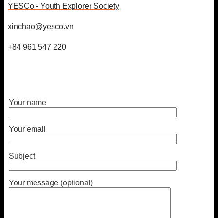
YESCo - Youth Explorer Society
xinchao@yesco.vn
+84 961 547 220
Your name
Your email
Subject
Your message (optional)