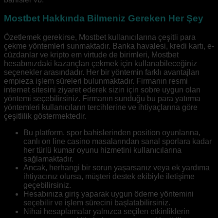
Mostbet Hakkında Bilmeniz Gereken Her Şey
Özetlemek gerekirse, Mostbet kullanıcılarına çeşitli para
çekme yöntemleri sunmaktadır. Banka havalesi, kredi kartı, e-
cüzdanlar ve kripto em virtude de birimleri, Mostbet
hesabınızdaki kazançları çekmek için kullanabileceğiniz
seçenekler arasındadır. Her bir yöntemin farklı avantajları
empieza işlem süreleri bulunmaktadır. Firmanın resmi
internet sitesini ziyaret ederek sizin için sobre uygun olan
yöntemi seçebilirsiniz. Firmanın sunduğu bu para yatırma
yöntemleri kullanıcıların tercihlerine ve ihtiyaçlarına göre
çeşitlilik göstermektedir.
Bu platform, spor bahislerinden position oyunlarına,
canlı on line casino masalarından sanal sporlara kadar
her türlü kumar oyunu hizmetini kullanıcılarına
sağlamaktadır.
Ancak, herhangi bir sorun yaşarsanız veya ek yardıma
ihtiyacınız olursa, müşteri destek ekibiyle iletişime
geçebilirsiniz.
Hesabınıza giriş yaparak uygun ödeme yöntemini
seçebilir ve işlem sürecini başlatabilirsiniz.
Nihai hesaplamalar yalnızca seçilen etkinliklerin